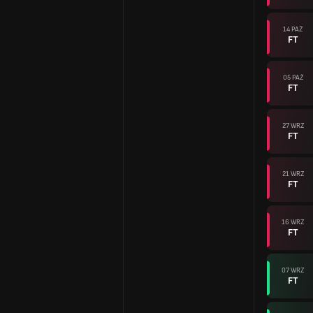
14 PAŹ
FT
05 PAŹ
FT
27 WRZ
FT
21 WRZ
FT
16 WRZ
FT
07 WRZ
FT