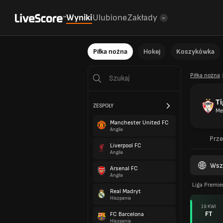
Wyniki
Ulubione
Zakłady
Piłka nożna
Hokej
Koszykówka
Piłka nożna
Ti
ZESPOŁY
Me
Manchester United FC
Anglia
Prze
Liverpool FC
Anglia
Wsz
Arsenal FC
Anglia
Liga Premier
Real Madryt
Hiszpania
19 KWI
FT
FC Barcelona
Hiszpania