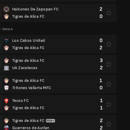
2
Halcones De Zapopan FC
0
Tigres de Alica FC
: Serie A
0
Los Cabos United
2
Tigres de Alica FC
3
Tigres de Alica FC
2
UA Zacatecas
1
Tigres de Alica FC
0
Tritones Vallarta MFC
1
Tecos FC
1
Tigres de Alica FC
2
Tigres de Alica FC
2
Guerreros de Autlan