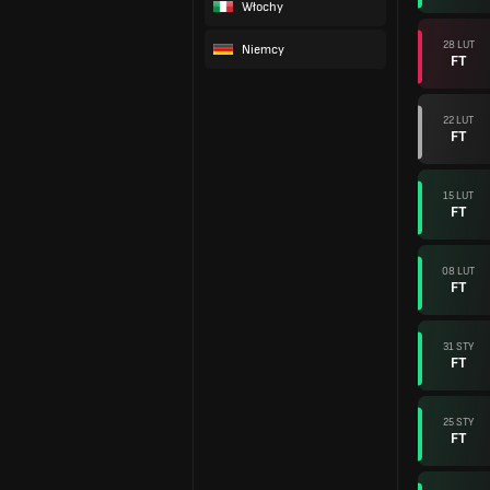
Włochy
28 LUT
Niemcy
FT
22 LUT
FT
15 LUT
FT
08 LUT
FT
31 STY
FT
25 STY
FT