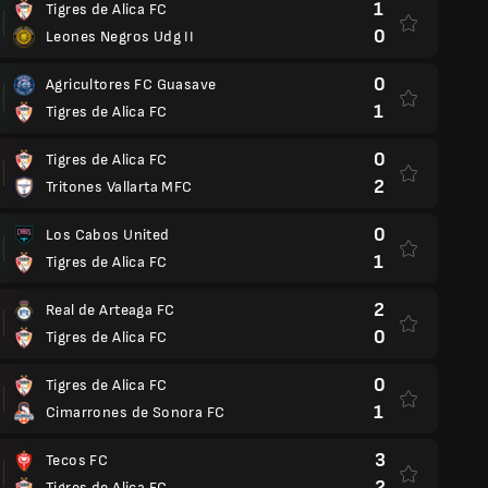
1
Tigres de Alica FC
0
Leones Negros Udg II
0
Agricultores FC Guasave
1
Tigres de Alica FC
0
Tigres de Alica FC
2
Tritones Vallarta MFC
0
Los Cabos United
1
Tigres de Alica FC
2
Real de Arteaga FC
0
Tigres de Alica FC
0
Tigres de Alica FC
1
Cimarrones de Sonora FC
3
Tecos FC
2
Tigres de Alica FC