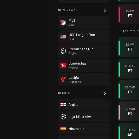
ROZGRYWKI
15 KWI
FT
MLS
USA
Liga Premier
USL League One
USA
12 KWI
FT
Premier League
Anglia
Bundesliga
29 MAR
Niemcy
FT
LaLiga
Hiszpania
21 MAR
FT
REGION
Anglia
13 MAR
FT
Liga Mistrzów
Hiszpania
08 MAR
AP