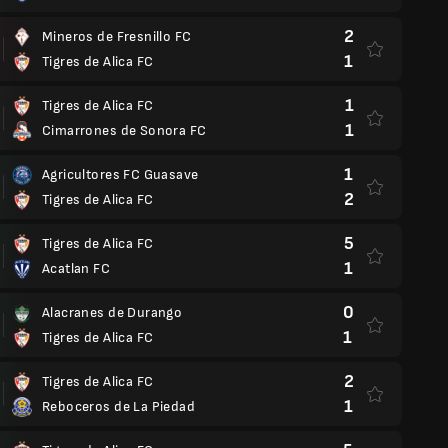
2
Mineros de Fresnillo FC
1
Tigres de Alica FC
1
Tigres de Alica FC
1
Cimarrones de Sonora FC
1
Agricultores FC Guasave
2
Tigres de Alica FC
5
Tigres de Alica FC
1
Acatlan FC
0
Alacranes de Durango
1
Tigres de Alica FC
2
Tigres de Alica FC
1
Reboceros de La Piedad