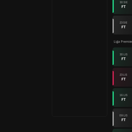
30 SIE
FT
23 SIE
FT
Liga Premie
30 LIS
FT
23 LIS
FT
16 LIS
FT
09 LIS
FT