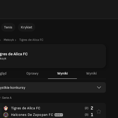
Tenis
Krykiet
Meksyk
Tigres de Alica FC
gres de Alica FC
ksyk
gląd
Oprawy
Wyniki
Wyniki
ystkie konkursy
: Serie A
2
Tigres de Alica FC
(2)
1
Halcones De Zapopan FC
(3)