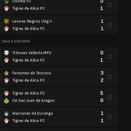
0
Colima FC
1
Tigres de Alica FC
1
Leones Negros Udg II
1
Tigres de Alica FC
r: Serie A 2024/2025
0
Tritones Vallarta MFC
1
Tigres de Alica FC
3
Faraones de Texcoco
2
Tigres de Alica FC
5
Tigres de Alica FC
0
CA San Juan de Aragon
1
Alacranes de Durango
1
Tigres de Alica FC