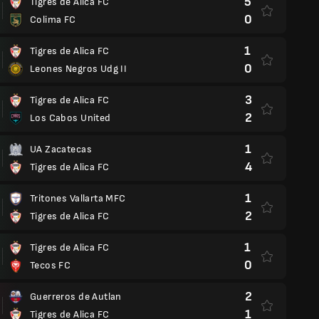
5
Tigres de Alica FC
0
Colima FC
1
Tigres de Alica FC
0
Leones Negros Udg II
3
Tigres de Alica FC
2
Los Cabos United
1
UA Zacatecas
4
Tigres de Alica FC
1
Tritones Vallarta MFC
2
Tigres de Alica FC
1
Tigres de Alica FC
0
Tecos FC
2
Guerreros de Autlan
1
Tigres de Alica FC