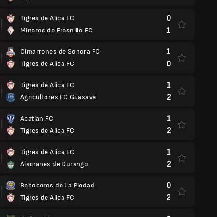
0
Tigres de Alica FC
1
Mineros de Fresnillo FC
1
Cimarrones de Sonora FC
0
Tigres de Alica FC
1
Tigres de Alica FC
2
Agricultores FC Guasave
1
Acatlan FC
2
Tigres de Alica FC
1
Tigres de Alica FC
2
Alacranes de Durango
0
Reboceros de La Piedad
2
Tigres de Alica FC