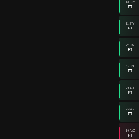
18 STY
FT
11 STY
FT
22 LIS
FT
15 LIS
FT
08 LIS
FT
25 PAŹ
FT
19 PAŹ
FT