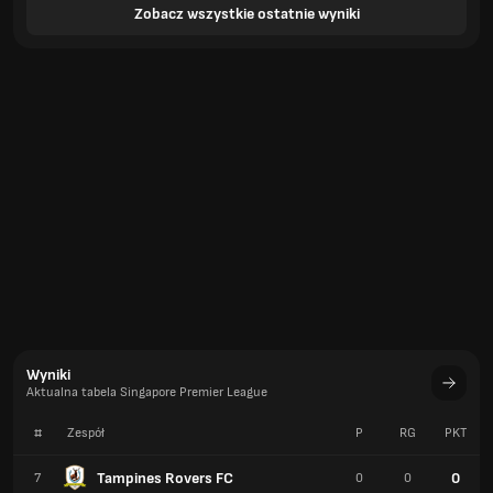
Zobacz wszystkie ostatnie wyniki
Wyniki
Aktualna tabela Singapore Premier League
#
Zespół
P
RG
PKT
Tampines Rovers FC
0
7
0
0