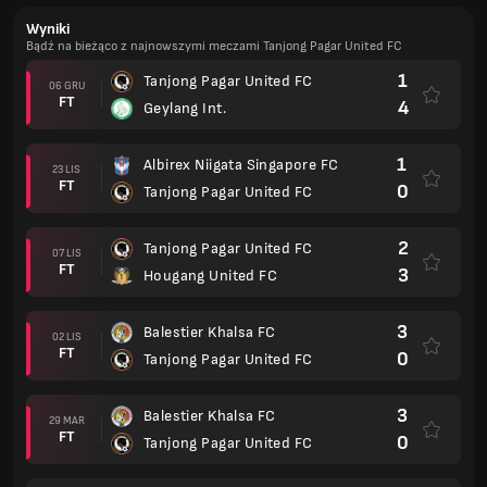
Wyniki
Bądź na bieżąco z najnowszymi meczami Tanjong Pagar United FC
1
Tanjong Pagar United FC
06 GRU
FT
4
Geylang Int.
1
Albirex Niigata Singapore FC
23 LIS
FT
0
Tanjong Pagar United FC
2
Tanjong Pagar United FC
07 LIS
FT
3
Hougang United FC
3
Balestier Khalsa FC
02 LIS
FT
0
Tanjong Pagar United FC
3
Balestier Khalsa FC
29 MAR
FT
0
Tanjong Pagar United FC