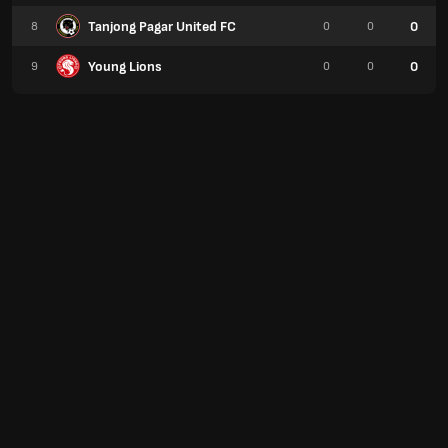
Tanjong Pagar United FC
0
8
0
0
Young Lions
0
9
0
0