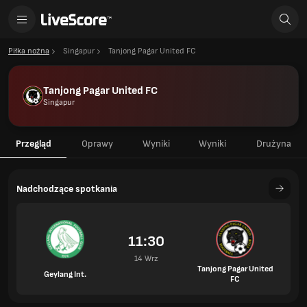
Piłka nożna
Singapur
Tanjong Pagar United FC
Tanjong Pagar United FC
Singapur
Przegląd
Oprawy
Wyniki
Wyniki
Drużyna
Nadchodzące spotkania
11:30
14 Wrz
Tanjong Pagar United
Geylang Int.
FC