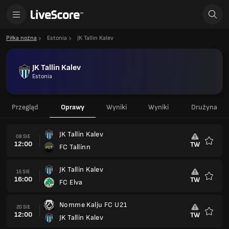
Piłka nożna
Estonia
JK Tallin Kalev
JK Tallin Kalev
Estonia
Przegląd
Oprawy
Wyniki
Wyniki
Drużyna
JK Tallin Kalev
08 SIE
12:00
TW
FC Tallinn
Ulubio
JK Tallin Kalev
15 SIE
16:00
TW
FC Elva
Ulubio
Nomme Kalju FC U21
20 SIE
12:00
TW
JK Tallin Kalev
Ulubio