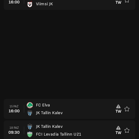
16:00
TW
Viimsi JK
Ulubio
FC Elva
15 PAŹ
16:00
TW
JK Tallin Kalev
Ulubio
JK Tallin Kalev
18 PAŹ
09:30
TW
FCI Levadia Tallinn U21
Ulubio