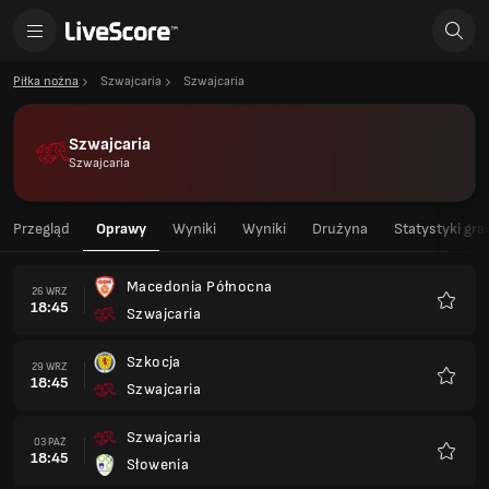
Piłka nożna
Szwajcaria
Szwajcaria
Szwajcaria
Szwajcaria
Przegląd
Oprawy
Wyniki
Wyniki
Drużyna
Statystyki gra
Macedonia Północna
26 WRZ
18:45
Szwajcaria
Ulubio
Szkocja
29 WRZ
18:45
Szwajcaria
Ulubio
Szwajcaria
03 PAŹ
18:45
Słowenia
Ulubio