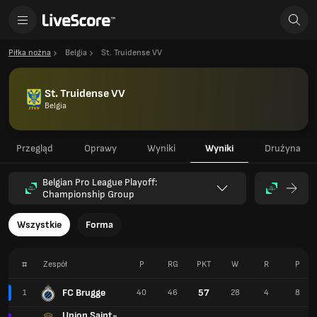
Piłka nożna
Belgia
St. Truidense VV
St. Truidense VV
Belgia
Przegląd
Oprawy
Wyniki
Wyniki
Drużyna
Belgian Pro League Playoff:
Championship Group
Wszystkie
Forma
#
Zespół
P
RG
PKT
W
R
P
FC Brugge
57
1
40
46
28
4
8
Union Saint-