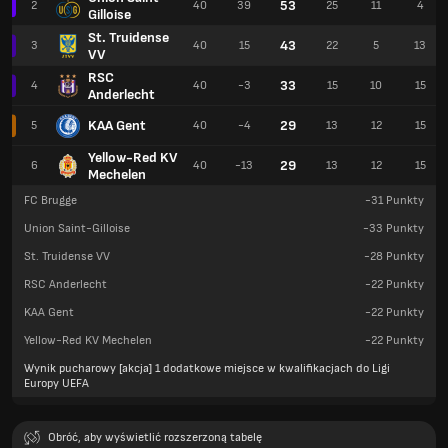
53
2
40
39
25
11
4
Gilloise
St. Truidense
43
3
40
15
22
5
13
VV
RSC
33
4
40
-3
15
10
15
Anderlecht
KAA Gent
29
5
40
-4
13
12
15
Yellow-Red KV
29
6
40
-13
13
12
15
Mechelen
FC Brugge
-31
Punkty
Union Saint-Gilloise
-33
Punkty
St. Truidense VV
-28
Punkty
RSC Anderlecht
-22
Punkty
KAA Gent
-22
Punkty
Yellow-Red KV Mechelen
-22
Punkty
Wynik pucharowy [akcja] 1 dodatkowe miejsce w kwalifikacjach do Ligi
Europy UEFA
Obróć, aby wyświetlić rozszerzoną tabelę