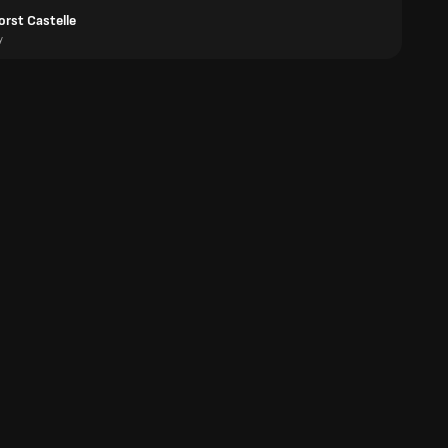
orst Castelle
y