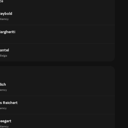
ze
Seybold
Niemcy
argheriti
antel
Belgia
lich
iemcy
s Reichert
iemcy
Seegert
Niemcy