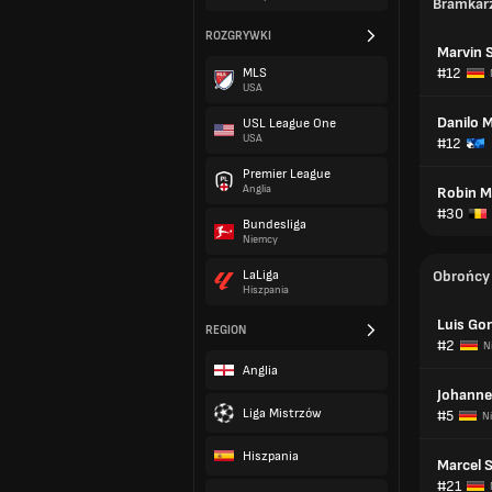
Bramkar
ROZGRYWKI
Marvin 
#12
MLS
USA
Danilo M
USL League One
USA
#12
Premier League
Anglia
Robin M
#30
Bundesliga
Niemcy
LaLiga
Obrońcy
Hiszpania
Luis Gor
REGION
#2
N
Anglia
Johanne
Liga Mistrzów
#5
N
Hiszpania
Marcel 
#21