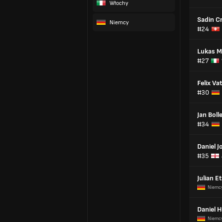
Włochy
Sadin C
Niemcy
#24
Lukas M
#27
Felix Va
#30
Jan Boll
#34
Daniel J
#35
Julian E
Niemc
Daniel 
Niemc