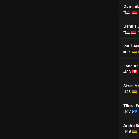
Dominik
#10
Dennis 
#11
Paul Be
#17
Evan An
#33
Streli 
#45
Tibet-E
#47
Andre B
#49