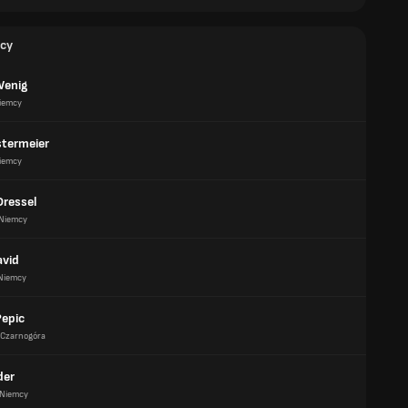
cy
Wenig
iemcy
termeier
iemcy
Dressel
Niemcy
avid
Niemcy
Pepic
Czarnogóra
der
Niemcy