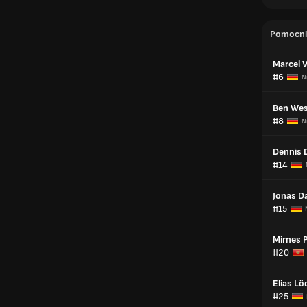
Pomocni
Marcel 
#6
N
Ben Wes
#8
N
Dennis 
#14
Jonas D
#15
Mirnes 
#20
Elias Lö
#25