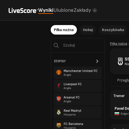
Wyniki
Ulubione
Zakłady
Piłka nożna
Hokej
Koszykówka
Piłka nożna
S
ZESPOŁY
Ni
Manchester United FC
Anglia
Przegl
Liverpool FC
Anglia
Trener
Arsenal FC
Anglia
Pavel D
Real Madryt
Bułgar
Hiszpania
FC Barcelona
Hiszpania