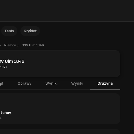
Tenis
Krykiet
Niemcy
SSV Ulm 1846
SV Ulm 1846
emcy
ąd
Oprawy
Wyniki
Wyniki
Drużyna
otchev
ia