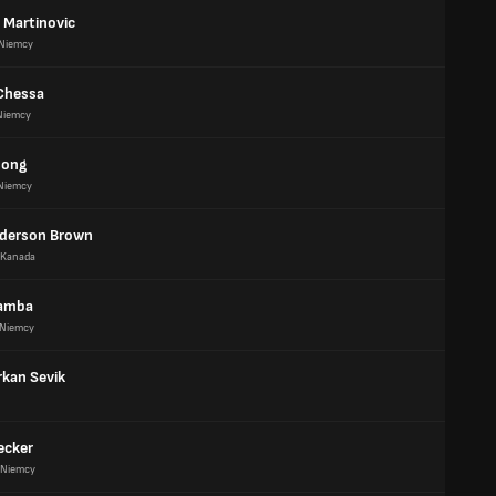
 Martinovic
Niemcy
Chessa
Niemcy
song
Niemcy
derson Brown
Kanada
Mamba
Niemcy
rkan Sevik
ecker
Niemcy