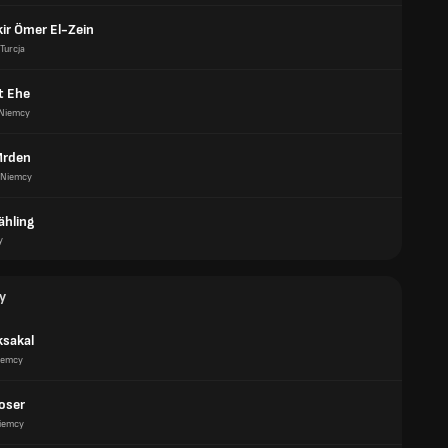
ir Ömer El-Zein
Turcja
t Ehe
Niemcy
Mrden
Niemcy
ähling
y
y
ksakal
iemcy
oser
iemcy