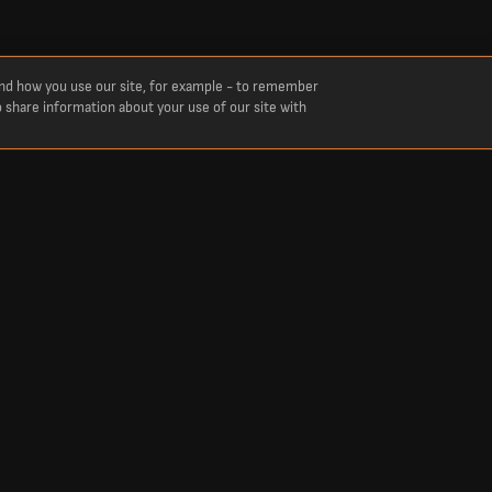
and how you use our site, for example - to remember
o share information about your use of our site with
niki na żywo.
yniki drużyny Sporting Cristal w tym sezonie. Aktualne wyniki na żywo z dzisiejszych
Popularne
Dzisiejsze wyniki piłki nożnej
Mistrzostwa Świata 2026
Tabela Premier League
Mecze Premier League