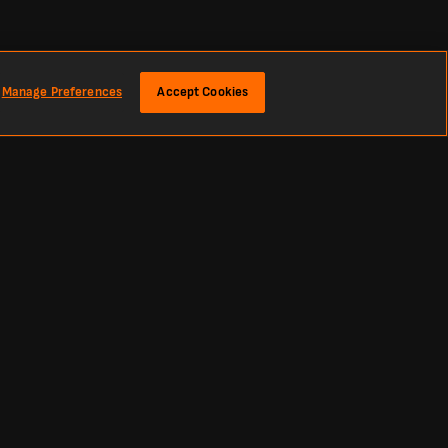
Manage Preferences
Accept Cookies
 spotkań oraz rezultaty z całego sezonu.