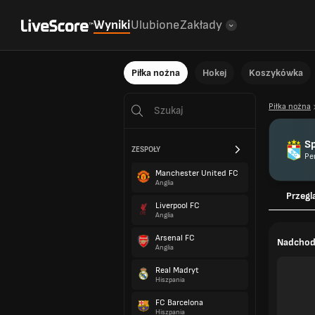
Wyniki
Ulubione
Zakłady
Piłka nożna
Hokej
Koszykówka
Piłka nożna
Sp
ZESPOŁY
Pe
Manchester United FC
Anglia
Przegl
Liverpool FC
Anglia
Arsenal FC
Nadchod
Anglia
Real Madryt
Hiszpania
FC Barcelona
Hiszpania