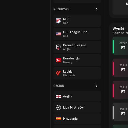
U
ROZGRYWKI
MLS
USA
Wyniki
USL League One
Bądź na b
USA
02 SIE
Premier League
FT
Anglia
Bundesliga
Niemcy
30 LIP
FT
LaLiga
Hiszpania
REGION
26 LIP
FT
Anglia
Liga Mistrzów
23 LIP
FT
Hiszpania