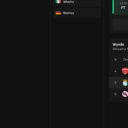
Włochy
17 LIP
FT
Niemcy
Wyniki
Aktualna t
#
Zes
4
5
6