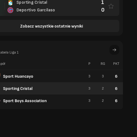
1
Sporting Cristal
0
Deportivo Garcilaso
Zobacz wszystkie ostatnie wyniki
abela Liga 1
pół
P
RG
PKT
W
Sport Huancayo
6
3
3
2
Sporting Cristal
6
3
2
2
Sport Boys Association
6
3
2
2