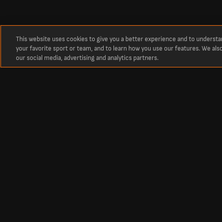
This website uses cookies to give you a better experience and to underst
your favorite sport or team, and to learn how you use our features. We als
our social media, advertising and analytics partners.
O
Najświeższe wyniki drużyny Sporting Cristal
Wyniki zespołu , a także najświeższe rezultaty, mecze i tabele. Śledź wy
Najświeższe wyniki drużyny Sporting Cristal na żywo dzisiaj Aktualne w
Piłka nożna
Inne dyscypliny
Polska Ekstraklasa – wyniki
Wyniki krykieta
Polska Ekstraklasa – tabela
Wyniki tenisa
Polska I Liga – wyniki
Wyniki koszykówki
Angielska Premier League – wyniki
Wyniki hokeja na lodzie