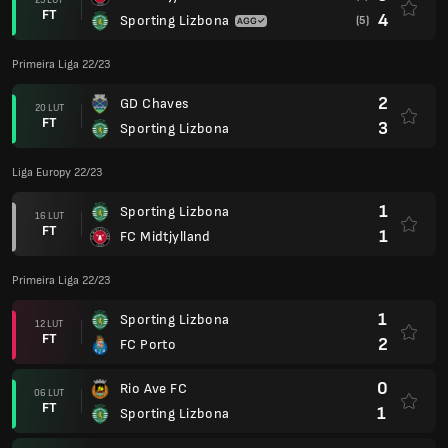
FT
4
Sporting Lizbona
(5)
Primeira Liga 22/23
2
GD Chaves
20 LUT
FT
3
Sporting Lizbona
Liga Europy 22/23
1
Sporting Lizbona
16 LUT
FT
1
FC Midtjylland
Primeira Liga 22/23
1
Sporting Lizbona
12 LUT
FT
2
FC Porto
0
Rio Ave FC
06 LUT
FT
1
Sporting Lizbona