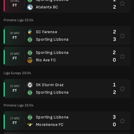
05 PAŹ
FT
2
Atalanta BC
Primeira Liga 23/24
2
SC Farense
30 WRZ
FT
3
Sporting Lizbona
2
Sporting Lizbona
25 WRZ
FT
0
Rio Ave FC
Liga Europy 23/24
1
SK Sturm Graz
21 WRZ
FT
2
Sporting Lizbona
Primeira Liga 23/24
3
Sporting Lizbona
17 WRZ
FT
0
Moreirense FC