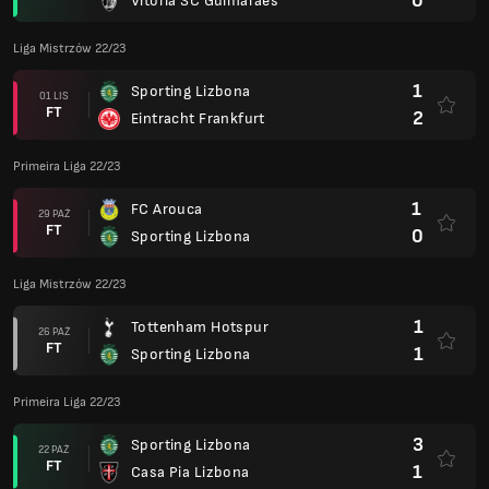
0
Vitoria SC Guimaraes
Liga Mistrzów 22/23
1
Sporting Lizbona
01 LIS
FT
2
Eintracht Frankfurt
Primeira Liga 22/23
1
FC Arouca
29 PAŹ
FT
0
Sporting Lizbona
Liga Mistrzów 22/23
1
Tottenham Hotspur
26 PAŹ
FT
1
Sporting Lizbona
Primeira Liga 22/23
3
Sporting Lizbona
22 PAŹ
FT
1
Casa Pia Lizbona