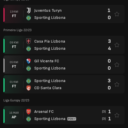
1
Juventus Turyn
13 KWI
FT
0
Sporting Lizbona
Primeira Liga 22/23
3
Casa Pia Lizbona
09 KWI
FT
4
Sporting Lizbona
0
Gil Vicente FC
05 KWI
FT
0
Sporting Lizbona
3
Sporting Lizbona
01 KWI
FT
0
CD Santa Clara
Liga Europy 22/23
1
Arsenal FC
(3)
16 MAR
AP
1
Sporting Lizbona
(3)