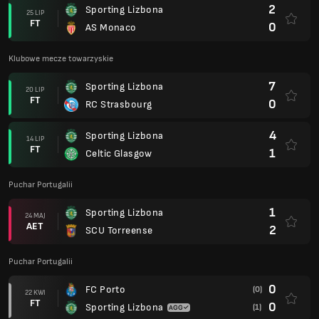
2
Sporting Lizbona
25 LIP
FT
0
AS Monaco
Klubowe mecze towarzyskie
7
Sporting Lizbona
20 LIP
FT
0
RC Strasbourg
4
Sporting Lizbona
14 LIP
FT
1
Celtic Glasgow
Puchar Portugalii
1
Sporting Lizbona
24 MAJ
AET
2
SCU Torreense
Puchar Portugalii
0
FC Porto
(0)
22 KWI
FT
0
Sporting Lizbona
(1)