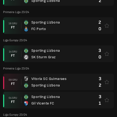
2
Sporting Lizbona
Primeira Liga 23/24
2
Sporting Lizbona
18 GRU
FT
0
FC Porto
Liga Europy 23/24
3
Sporting Lizbona
14 GRU
FT
0
SK Sturm Graz
Primeira Liga 23/24
3
Vitoria SC Guimaraes
09 GRU
FT
2
Sporting Lizbona
3
Sporting Lizbona
04 GRU
FT
1
Gil Vicente FC
Liga Europy 23/24