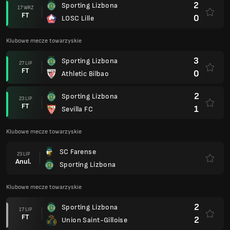
2
Sporting Lizbona
17 WRZ
FT
0
LOSC Lille
Klubowe mecze towarzyskie
3
Sporting Lizbona
27 LIP
FT
0
Athletic Bilbao
2
Sporting Lizbona
23 LIP
FT
1
Sevilla FC
Klubowe mecze towarzyskie
SC Farense
23 LIP
Anul.
Sporting Lizbona
Klubowe mecze towarzyskie
2
Sporting Lizbona
17 LIP
FT
2
Union Saint-Gilloise