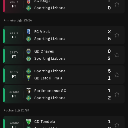
1
SC Braga
23 STY
FT
0
Sporting Lizbona
Primeira Liga 23/24
2
FC Vizela
18 STY
FT
5
Sporting Lizbona
0
GD Chaves
13 STY
FT
3
Sporting Lizbona
5
Sporting Lizbona
05 STY
FT
1
GD Estoril Praia
1
Portimonense SC
30 GRU
FT
2
Sporting Lizbona
Puchar Ligi 23/24
1
CD Tondela
23 GRU
FT