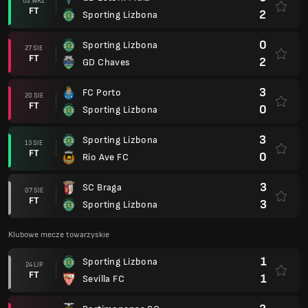
02 WRZ
FT
2
Sporting Lizbona
0
Sporting Lizbona
27 SIE
FT
2
GD Chaves
3
FC Porto
20 SIE
FT
0
Sporting Lizbona
3
Sporting Lizbona
13 SIE
FT
0
Rio Ave FC
3
SC Braga
07 SIE
FT
3
Sporting Lizbona
Klubowe mecze towarzyskie
1
Sporting Lizbona
24 LIP
FT
1
Sevilla FC