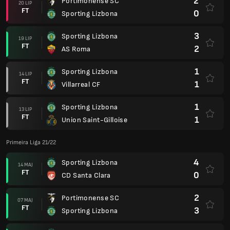
2
Portimonense SC
20 LIP
FT
0
Sporting Lizbona
3
Sporting Lizbona
19 LIP
FT
2
AS Roma
1
Sporting Lizbona
14 LIP
FT
1
Villarreal CF
1
Sporting Lizbona
13 LIP
FT
1
Union Saint-Gilloise
Primeira Liga 21/22
4
Sporting Lizbona
14 MAJ
FT
0
CD Santa Clara
2
Portimonense SC
07 MAJ
FT
3
Sporting Lizbona