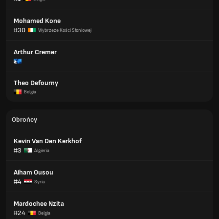
Mohamed Kone
#30
Wybrzeże Kości Słoniowej
Arthur Cremer
Theo Defourny
Belgia
Obrońcy
Kevin Van Den Kerkhof
#3
Algieria
Aiham Ousou
#4
Syria
Mardochee Nzita
#24
Belgia