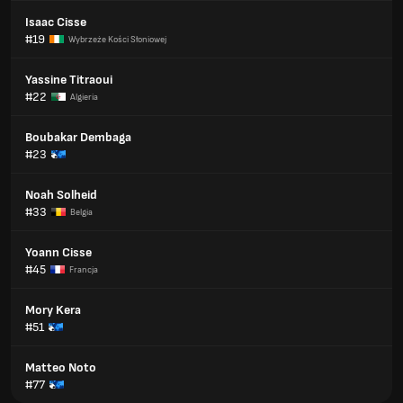
Isaac Cisse
#19
Wybrzeże Kości Słoniowej
Yassine Titraoui
#22
Algieria
Boubakar Dembaga
#23
Noah Solheid
#33
Belgia
Yoann Cisse
#45
Francja
Mory Kera
#51
Matteo Noto
#77