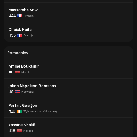
Massamba Sow
#44
Francja
Cheick Keita
#95
Francja
Pomocnicy
Amine Boukamir
#6
Maroko
Jakob Napoleon Romsaas
#8
Norwegia
Parfait Guiagon
#10
Wybrzeże Kości Słoniowej
Yassine Khalifi
#18
Maroko