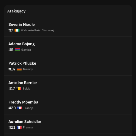
Atakujący
Severin Nioule
#7
Wybrzeże Kości Słoniowej
Adama Bojang
#9
Gambia
Patrick Pflucke
#14
Niemcy
Antoine Bernier
#17
Belgia
Freddy Mbemba
#20
Francja
Aurelien Scheidler
#21
Francja