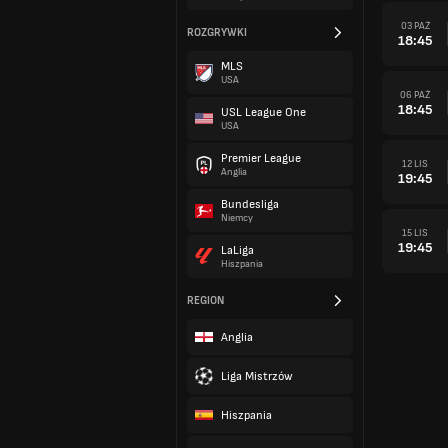
03 PAŹ
ROZGRYWKI
18:45
MLS
USA
06 PAŹ
18:45
USL League One
USA
Premier League
12 LIS
Anglia
19:45
Bundesliga
Niemcy
15 LIS
19:45
LaLiga
Hiszpania
REGION
Anglia
Liga Mistrzów
Hiszpania