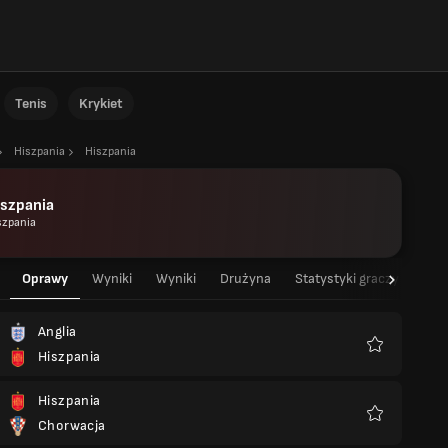
Tenis
Krykiet
Hiszpania
Hiszpania
iszpania
szpania
Oprawy
Wyniki
Wyniki
Drużyna
Statystyki graczy
Sta
Anglia
Hiszpania
Ulubione
Hiszpania
Chorwacja
Ulubione