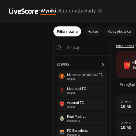
Wyniki
Ulubione
Zakłady
Piłka nożna
Hokej
Koszykówka
Piłka nożna
H
ZESPOŁY
Hi
Manchester United FC
Anglia
Przegląd
Liverpool FC
Anglia
26 WRZ
Arsenal FC
18:45
Anglia
Real Madryt
Hiszpania
29 WRZ
18:45
FC Barcelona
Hiszpania