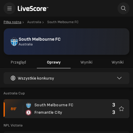
Piłka nożna
Australia
South Melbourne FC
South Melbourne FC
Australia
Przegląd
Oprawy
Wyniki
Wyniki
Wszystkie konkursy
Australia Cup
3
South Melbourne FC
89'
3
Fremantle City
Ulubio
NPL Victoria