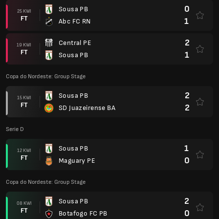
0
Sousa PB
25 KWI
FT
1
Abc FC RN
2
Central PE
19 KWI
FT
1
Sousa PB
Copa do Nordeste: Group Stage
2
Sousa PB
15 KWI
FT
2
SD Juazeirense BA
Serie D
1
Sousa PB
12 KWI
FT
0
Maguary PE
Copa do Nordeste: Group Stage
2
Sousa PB
08 KWI
FT
0
Botafogo FC PB