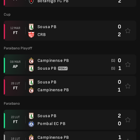
2
Botafogo FC PB
Cup
0
Sousa PB
12 MAR
FT
2
CRB
Paraibano Playoff
0
Campinense PB
(1)
08 MAR
AP
1
Sousa PB
(1)
0
Sousa PB
28 LUT
FT
1
Campinense PB
Paraibano
2
Sousa PB
22 LUT
FT
0
Pombal EC PB
1
Campinense PB
18 LUT