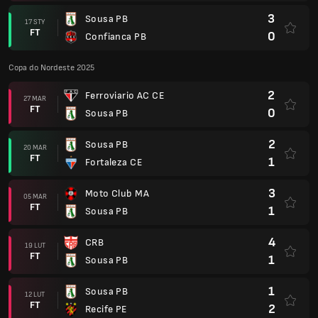
3
Sousa PB
17 STY
FT
0
Confianca PB
Copa do Nordeste 2025
2
Ferroviario AC CE
27 MAR
FT
0
Sousa PB
2
Sousa PB
20 MAR
FT
1
Fortaleza CE
3
Moto Club MA
05 MAR
FT
1
Sousa PB
4
CRB
19 LUT
FT
1
Sousa PB
1
Sousa PB
12 LUT
FT
2
Recife PE