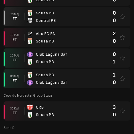
0
Sousa PB
23 MAJ
FT
0
Central PE
2
Abc FC RN
16 MAJ
FT
0
Sousa PB
0
Club Laguna Saf
10 MAJ
FT
1
Sousa PB
1
Sousa PB
03 MAJ
FT
0
Club Laguna Saf
Copa do Nordeste: Group Stage
3
CRB
30 KWI
FT
0
Sousa PB
Serie D