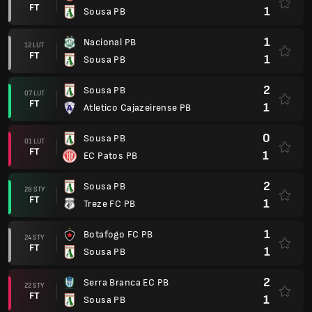
FT
1
Sousa PB
1
Nacional PB
12 LUT
FT
1
Sousa PB
2
Sousa PB
07 LUT
FT
1
Atletico Cajazeirense PB
0
Sousa PB
01 LUT
FT
1
EC Patos PB
2
Sousa PB
28 STY
FT
1
Treze FC PB
1
Botafogo FC PB
24 STY
FT
1
Sousa PB
2
Serra Branca EC PB
22 STY
FT
1
Sousa PB