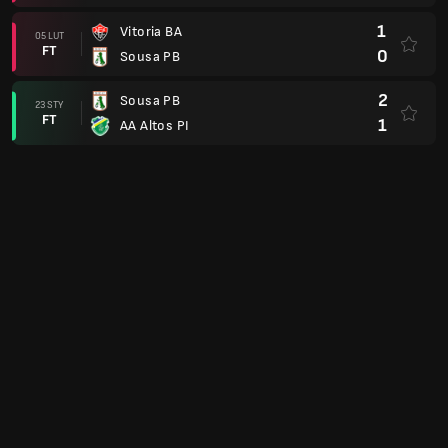
1
Vitoria BA
05 LUT
FT
0
Sousa PB
2
Sousa PB
23 STY
FT
1
AA Altos PI