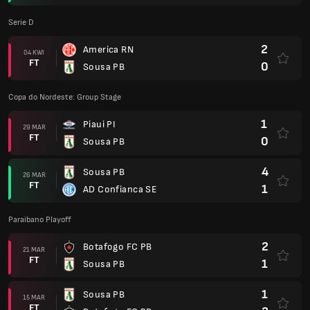
Serie D
2
America RN
04 KWI
FT
0
Sousa PB
Copa do Nordeste: Group Stage
1
Piaui PI
29 MAR
FT
0
Sousa PB
4
Sousa PB
26 MAR
FT
1
AD Confianca SE
Paraibano Playoff
2
Botafogo FC PB
21 MAR
FT
1
Sousa PB
1
Sousa PB
15 MAR
FT