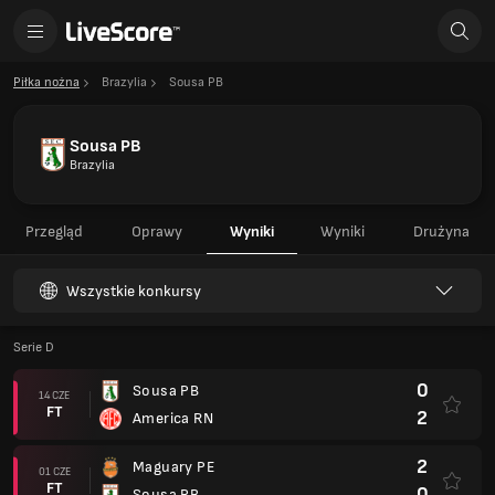
Piłka nożna
Brazylia
Sousa PB
Sousa PB
Brazylia
Przegląd
Oprawy
Wyniki
Wyniki
Drużyna
Wszystkie konkursy
Serie D
0
Sousa PB
14 CZE
FT
2
America RN
2
Maguary PE
01 CZE
FT
0
Sousa PB