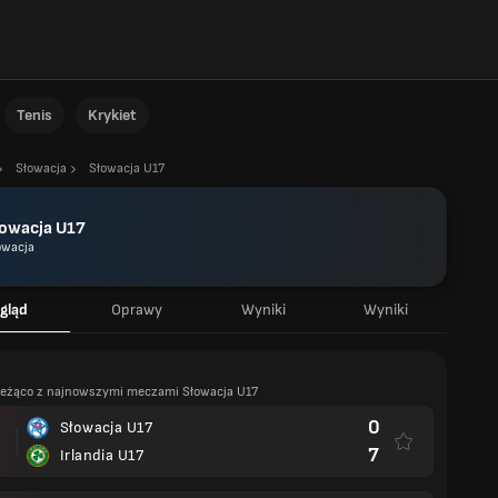
Tenis
Krykiet
Słowacja
Słowacja U17
łowacja U17
owacja
gląd
Oprawy
Wyniki
Wyniki
ieżąco z najnowszymi meczami Słowacja U17
0
Słowacja U17
7
Irlandia U17