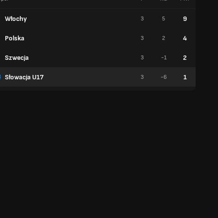
Włochy
9
3
5
3
Polska
4
3
2
1
Szwecja
2
3
-1
0
Słowacja U17
1
3
-6
0