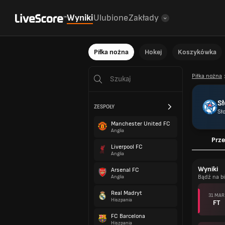
Wyniki
Ulubione
Zakłady
Piłka nożna
Hokej
Koszykówka
Piłka nożna
S
ZESPOŁY
Sł
Manchester United FC
Anglia
Prze
Liverpool FC
Anglia
Wyniki
Arsenal FC
Bądź na b
Anglia
Real Madryt
31 MAR
Hiszpania
FT
FC Barcelona
Hiszpania