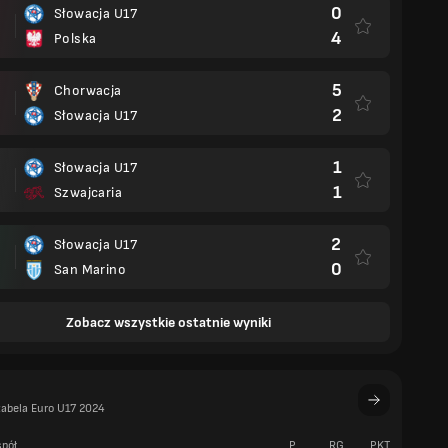
0
Słowacja U17
4
Polska
5
Chorwacja
2
Słowacja U17
1
Słowacja U17
1
Szwajcaria
2
Słowacja U17
0
San Marino
Zobacz wszystkie ostatnie wyniki
tabela Euro U17 2024
pół
P
RG
PKT
W