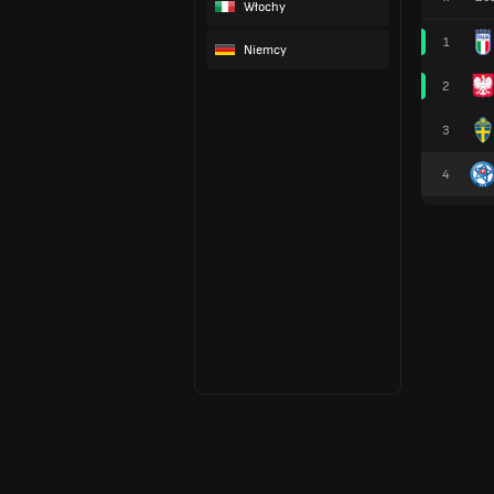
Włochy
1
Niemcy
2
3
4