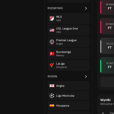
28 MAR
FT
ROZGRYWKI
MLS
USA
25 MAR
FT
USL League One
USA
Premier League
03 LIS
Anglia
FT
Bundesliga
Niemcy
31 PAŹ
LaLiga
FT
Hiszpania
REGION
Anglia
Liga Mistrzów
Wyniki
Aktualna 
Hiszpania
#
Zes