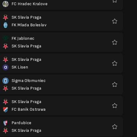
FC Hradec Kralove
Ulubione
SK Slavia Praga
FK Mlada Boleslav
Ulubione
FK Jablonec
SK Slavia Praga
Ulubione
SK Slavia Praga
SK Lisen
Ulubione
Sigma Ołomuniec
SK Slavia Praga
Ulubione
SK Slavia Praga
FC Banik Ostrawa
Ulubione
Pardubice
SK Slavia Praga
Ulubione