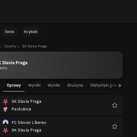
Tenis
Krykiet
Czechy
SK Slavia Praga
 Slavia Praga
echy
Oprawy
Wyniki
Wyniki
Drużyna
Statystyki graczy
Sta
SK Slavia Praga
Pardubice
Ulubione
FC Slovan Liberec
SK Slavia Praga
Ulubione