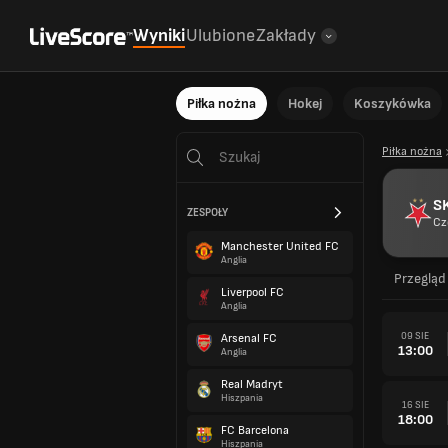
Wyniki
Ulubione
Zakłady
Piłka nożna
Hokej
Koszykówka
Piłka nożna
SK
ZESPOŁY
Cz
Manchester United FC
Anglia
Przegląd
Liverpool FC
Anglia
09 SIE
Arsenal FC
13:00
Anglia
Real Madryt
Hiszpania
16 SIE
18:00
FC Barcelona
Hiszpania