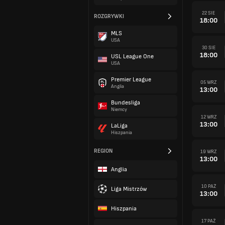
22 SIE
ROZGRYWKI
18:00
MLS
USA
30 SIE
18:00
USL League One
USA
Premier League
05 WRZ
Anglia
13:00
Bundesliga
Niemcy
12 WRZ
13:00
LaLiga
Hiszpania
REGION
19 WRZ
13:00
Anglia
10 PAŹ
Liga Mistrzów
13:00
Hiszpania
17 PAŹ