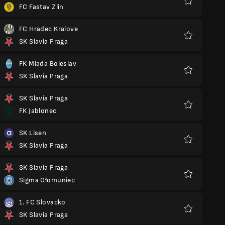
FC Fastav Zlin
Ulubione
FC Hradec Kralove
SK Slavia Praga
Ulubione
FK Mlada Boleslav
SK Slavia Praga
Ulubione
SK Slavia Praga
FK Jablonec
Ulubione
SK Lisen
SK Slavia Praga
Ulubione
SK Slavia Praga
Sigma Ołomuniec
Ulubione
1. FC Slovacko
SK Slavia Praga
Ulubione