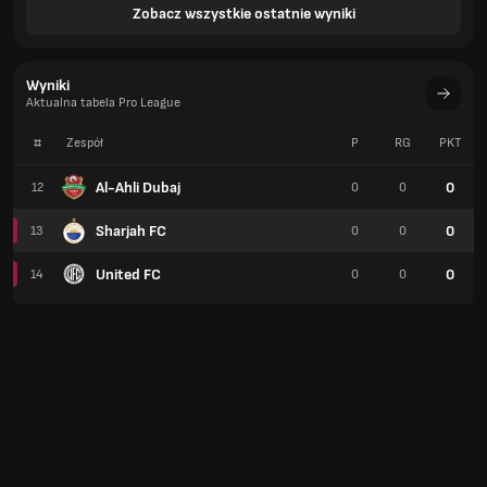
Zobacz wszystkie ostatnie wyniki
Wyniki
Aktualna tabela Pro League
#
Zespół
P
RG
PKT
Al-Ahli Dubaj
0
12
0
0
Sharjah FC
0
13
0
0
United FC
0
14
0
0