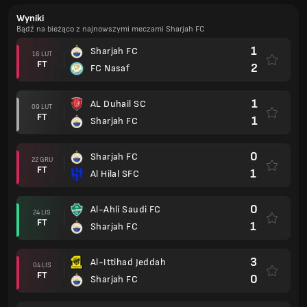
Wyniki
Bądź na bieżąco z najnowszymi meczami Sharjah FC
1
Sharjah FC
16 LUT
FT
2
FC Nasaf
1
AL Duhail SC
09 LUT
FT
1
Sharjah FC
0
Sharjah FC
22 GRU
FT
1
Al Hilal SFC
0
Al-Ahli Saudi FC
24 LIS
FT
1
Sharjah FC
3
Al-Ittihad Jeddah
04 LIS
FT
0
Sharjah FC