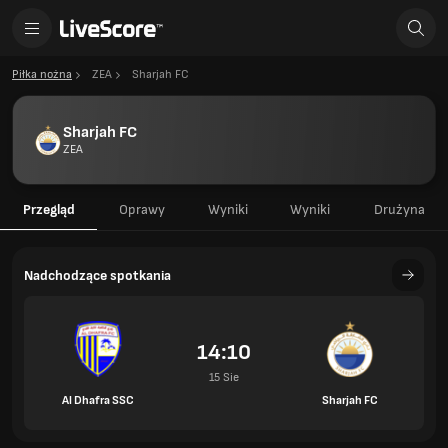
Piłka nożna
ZEA
Sharjah FC
Sharjah FC
ZEA
Przegląd
Oprawy
Wyniki
Wyniki
Drużyna
Nadchodzące spotkania
14:10
15 Sie
Al Dhafra SSC
Sharjah FC