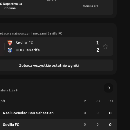
C Deportivo La
Sevilla FC
Coruna
ieżąco z najnowszymi meczami Sevilla FC
1
Sevilla FC
2
UDG Tenerife
Zobacz wszystkie ostatnie wyniki
abela Liga F
pół
P
RG
PKT
W
Real Sociedad San Sebastian
0
0
0
0
Sevilla FC
0
0
0
0