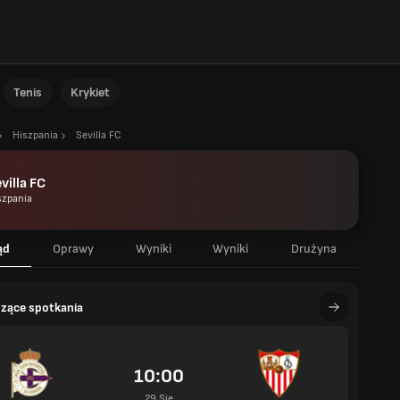
Tenis
Krykiet
Hiszpania
Sevilla FC
villa FC
szpania
ąd
Oprawy
Wyniki
Wyniki
Drużyna
zące spotkania
10:00
29 Sie