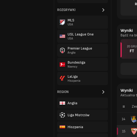
R
ROZGRYWKI
MLS
USA
Wyniki
USL League One
Bądź na b
USA
20 GRU
Premier League
FT
Anglia
Bundesliga
Niemcy
LaLiga
Hiszpania
Wyniki
REGION
Aktualna t
Anglia
#
Zes
Liga Mistrzów
14
Hiszpania
15