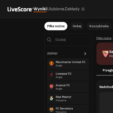
Wyniki
Ulubione
Zakłady
Piłka nożna
Hokej
Koszykówka
Piłka nożna
Se
ZESPOŁY
Hi
Manchester United FC
Anglia
Przegl
Liverpool FC
Anglia
Arsenal FC
Nadchod
Anglia
Real Madryt
Hiszpania
FC Barcelona
Hiszpania