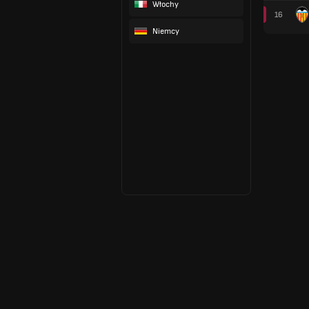
Włochy
16
Niemcy