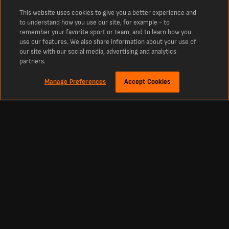
This website uses cookies to give you a better experience and
to understand how you use our site, for example - to
remember your favorite sport or team, and to learn how you
use our features. We also share information about your use of
our site with our social media, advertising and analytics
partners.
Manage Preferences
Accept Cookies
O
Najświeższe wyniki drużyny SC Poltava
Wyniki zespołu , a także najświeższe rezultaty, mecze i tabele. Śledź wyniki na
żywo.
Najświeższe wyniki drużyny SC Poltava na żywo dzisiaj Aktualne wyniki drużyny
SC Poltava w tym sezonie. Aktualne wyniki na żywo z dzisiejszych spotkań oraz
rezultaty z całego sezonu.