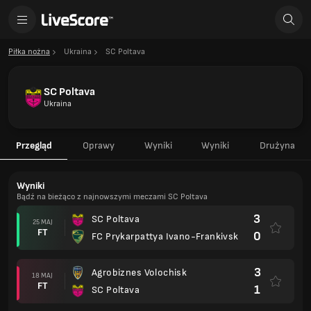
Piłka nożna
Ukraina
SC Poltava
SC Poltava
Ukraina
Przegląd
Oprawy
Wyniki
Wyniki
Drużyna
Wyniki
Bądź na bieżąco z najnowszymi meczami SC Poltava
3
SC Poltava
25 MAJ
FT
0
FC Prykarpattya Ivano-Frankivsk
3
Agrobiznes Volochisk
18 MAJ
FT
1
SC Poltava