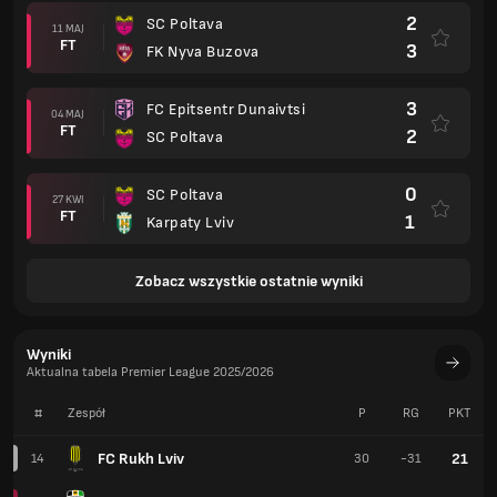
2
SC Poltava
11 MAJ
FT
3
FK Nyva Buzova
3
FC Epitsentr Dunaivtsi
04 MAJ
FT
2
SC Poltava
0
SC Poltava
27 KWI
FT
1
Karpaty Lviv
Zobacz wszystkie ostatnie wyniki
Wyniki
Aktualna tabela Premier League 2025/2026
#
Zespół
P
RG
PKT
FC Rukh Lviv
21
14
30
-31