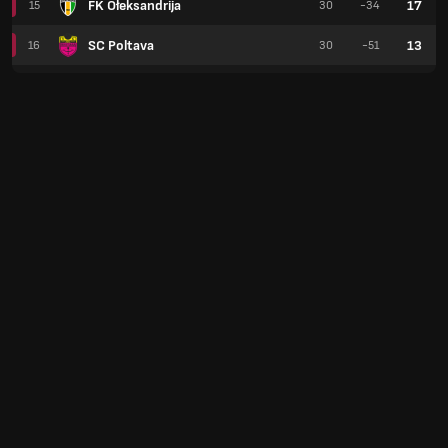
FK Ołeksandrija
17
15
30
-34
SC Poltava
13
16
30
-51