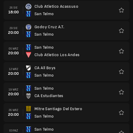
Club Atletico Acassuso
26 SIE
18:00
San Telmo
Ulubio
Godoy Cruz A.T.
29 SIE
20:00
San Telmo
Ulubio
San Telmo
05 WRZ
20:00
Club Atletico Los Andes
Ulubio
CA All Boys
12 WRZ
20:00
San Telmo
Ulubio
San Telmo
19 WRZ
20:00
CA Estudiantes
Ulubio
Mitre Santiago Del Estero
26 WRZ
20:00
San Telmo
Ulubio
San Telmo
03 PAŹ