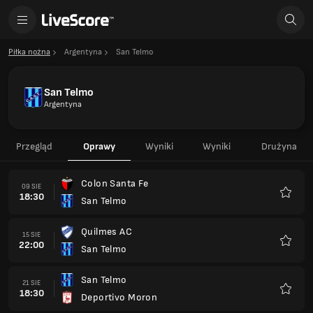
Piłka nożna
Argentyna
San Telmo
San Telmo
Argentyna
Przegląd
Oprawy
Wyniki
Wyniki
Drużyna
Colon Santa Fe
09 SIE
18:30
San Telmo
Ulubio
Quilmes AC
15 SIE
22:00
San Telmo
Ulubio
San Telmo
21 SIE
18:30
Deportivo Moron
Ulubio