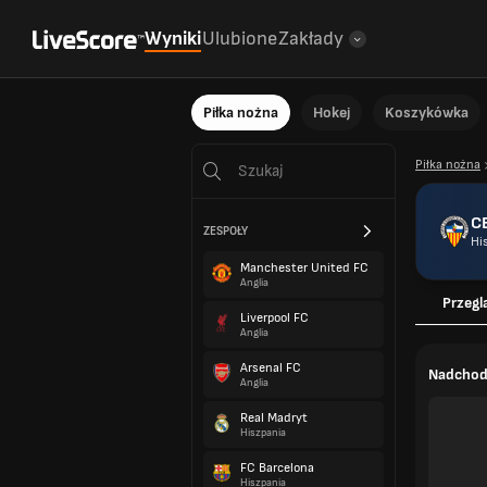
Wyniki
Ulubione
Zakłady
Piłka nożna
Hokej
Koszykówka
Piłka nożna
CE
ZESPOŁY
Hi
Manchester United FC
Anglia
Przegl
Liverpool FC
Anglia
Arsenal FC
Nadchod
Anglia
Real Madryt
Hiszpania
FC Barcelona
Hiszpania