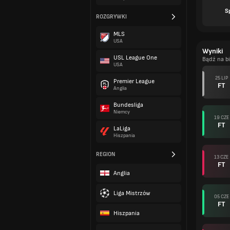
S
ROZGRYWKI
MLS
USA
Wyniki
USL League One
Bądź na b
USA
25 LIP
Premier League
FT
Anglia
Bundesliga
Niemcy
19 CZE
FT
LaLiga
Hiszpania
REGION
13 CZE
FT
Anglia
Liga Mistrzów
05 CZE
FT
Hiszpania