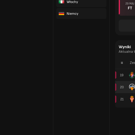
Włochy
29 MAJ
FT
Niemcy
Wyniki
Aktualna t
#
Zes
19
20
21