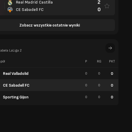
2
Real Madrid Castilla
0
CE Sabadell FC
Zobacz wszystkie ostatnie wyniki
abela LaLiga 2
pół
P
RG
PKT
W
Real Valladolid
0
0
0
0
CE Sabadell FC
0
0
0
0
Sporting Gijon
0
0
0
0