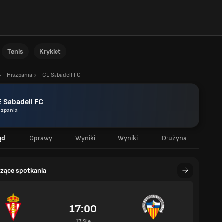
Tenis
Krykiet
Hiszpania
CE Sabadell FC
 Sabadell FC
szpania
ąd
Oprawy
Wyniki
Wyniki
Drużyna
zące spotkania
17:00
17 Sie