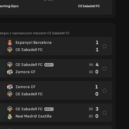
porting Gijon
CE Sabadell FC
ieżąco z najnowszymi meczami CE Sabadell FC
1
Espanyol Barcelona
1
CE Sabadell FC
4
CE Sabadell FC
(4)
0
Zamora CF
(1)
1
Zamora CF
0
CE Sabadell FC
3
CE Sabadell FC
(3)
0
Real Madrid Castilla
(2)