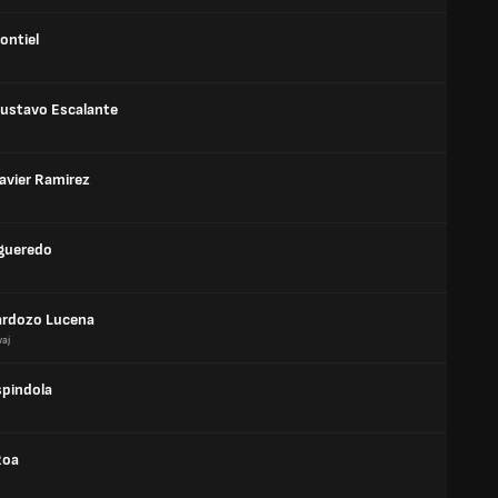
ontiel
Gustavo Escalante
avier Ramirez
igueredo
ardozo Lucena
aj
spindola
Roa