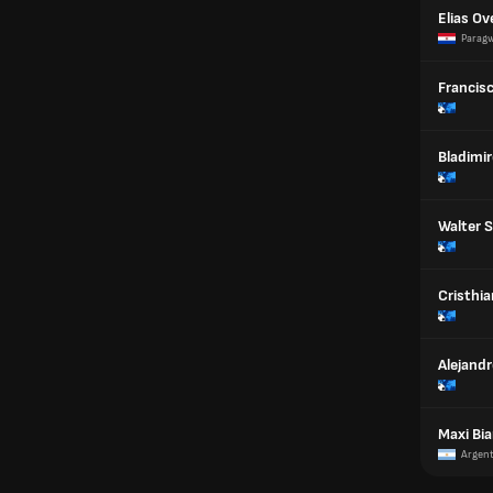
Elias Ov
Paragw
Francis
Bladimi
Walter S
Cristhi
Alejandr
Maxi Bi
Argen