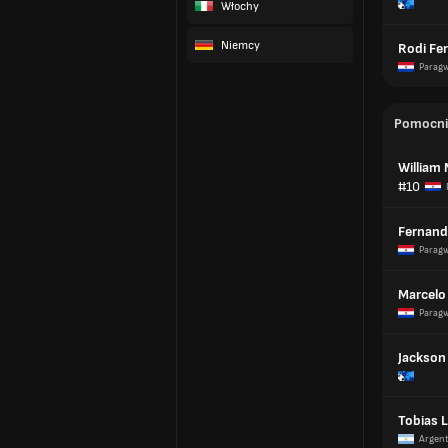
Włochy
Niemcy
Rodi Fer
Paragw
Pomocni
William
#10
Fernand
Paragw
Marcelo
Paragw
Jackso
Tobias L
Argen