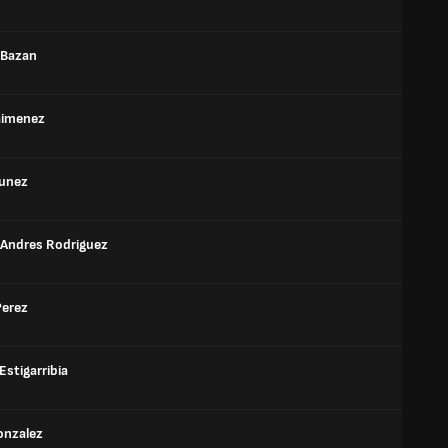
 Bazan
Gimenez
unez
 Andres Rodriguez
Perez
Estigarribia
onzalez