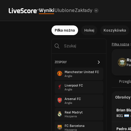
Wyniki
Ulubione
Zakłady
Piłka nożna
Hokej
Koszykówka
Piłka nożna
R
ZESPOŁY
Pa
Manchester United FC
Anglia
Przegl
Liverpool FC
Anglia
Obrońcy
Arsenal FC
Anglia
Brian Bl
Real Madryt
#31
Hiszpania
FC Barcelona
Pedro A
Hiszpania