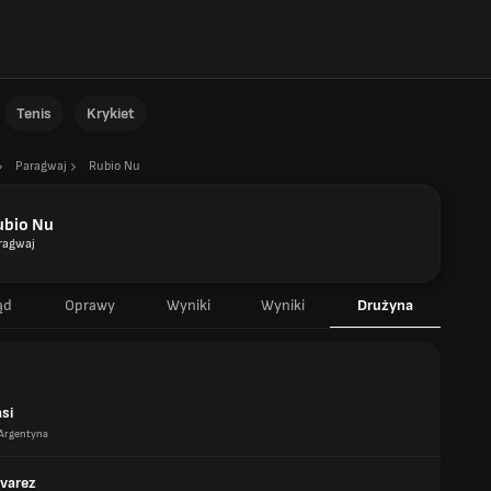
Tenis
Krykiet
Paragwaj
Rubio Nu
ubio Nu
ragwaj
ąd
Oprawy
Wyniki
Wyniki
Drużyna
asi
Argentyna
lvarez