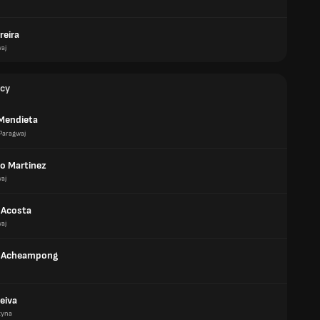
reira
aj
cy
 Mendieta
Paragwaj
o Martinez
aj
 Acosta
aj
n Acheampong
eiva
tyna