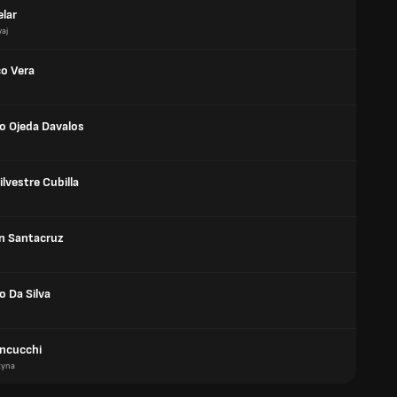
elar
aj
co Vera
ro Ojeda Davalos
ilvestre Cubilla
an Santacruz
o Da Silva
ancucchi
tyna