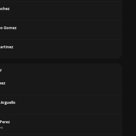
nchez
co Gomez
Martinez
y
aez
 Arguello
 Perez
aj