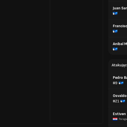
Juan Sa
Francis
Anibal 
Atakując
Pedro B
#9
Osvaldo
#21
Estiven
Paragw