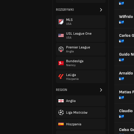
ROZGRYWKI
Wilfrido
MLS
USA
USL League One
Carlos 
USA
Premier League
Anglia
Guido N
Bundesliga
Niemcy
Arnaldo
LaLiga
Hiszpania
REGION
Matias 
Anglia
Claudio 
Liga Mistrzów
Hiszpania
Celso G