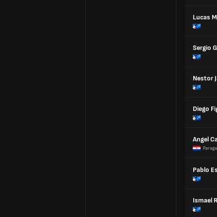
Lucas M
Sergio 
Nestor J
Diego F
Angel C
Paragw
Pablo E
Ismael 