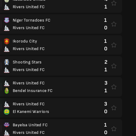
1
Rivers United FC
1
Niger Tornadoes FC
0
Rivers United FC
1
Ikorodu City
0
Rivers United FC
2
Shooting Stars
1
Rivers United FC
3
Rivers United FC
1
Bendel Insurance FC
3
Rivers United FC
0
El Kanemi Warriors
1
Bayelsa United FC
0
Rivers United FC