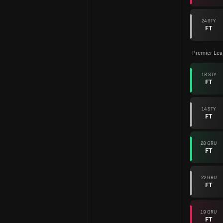
24 STY
FT
Premier Lea
18 STY
FT
14 STY
FT
28 GRU
FT
22 GRU
FT
19 GRU
FT