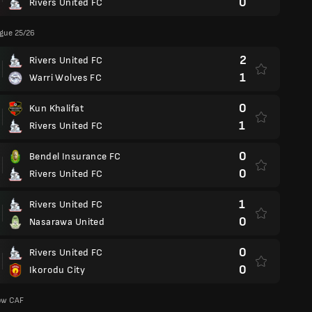
0
Rivers United FC
gue 25/26
2
Rivers United FC
1
Warri Wolves FC
0
Kun Khalifat
1
Rivers United FC
0
Bendel Insurance FC
0
Rivers United FC
1
Rivers United FC
0
Nasarawa United
0
Rivers United FC
0
Ikorodu City
zów CAF