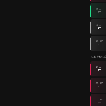
25 LUT
FT
22 LUT
FT
18 LUT
FT
Liga Mistr
14 LUT
FT
08 LUT
FT
01 LUT
FT