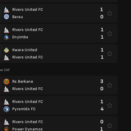
1
Rivers United FC
0
Barau
1
Rivers United FC
1
Enyimba
1
Kwara United
1
Rivers United FC
zów CAF
3
Rs Berkane
0
Rivers United FC
1
Rivers United FC
4
Pyramids FC
0
Rivers United FC
1
Power Dynamos