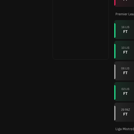
Premier Lea
16 LIS
FT
10 LIS
FT
06 LIS
FT
02 LIS
FT
29 PAŹ
FT
Liga Mistr