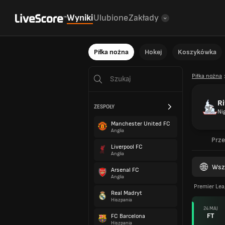
Wyniki
Ulubione
Zakłady
Piłka nożna
Hokej
Koszykówka
Piłka nożna
Ri
ZESPOŁY
Ni
Manchester United FC
Anglia
Prze
Liverpool FC
Anglia
Wsz
Arsenal FC
Anglia
Premier Lea
Real Madryt
Hiszpania
24 MAJ
FT
FC Barcelona
Hiszpania