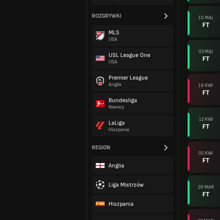
ROZGRYWKI
10 MAJ
FT
MLS
USA
03 MAJ
USL League One
FT
USA
Premier League
Anglia
19 KWI
FT
Bundesliga
Niemcy
12 KWI
LaLiga
FT
Hiszpania
REGION
05 KWI
FT
Anglia
Liga Mistrzów
29 MAR
FT
Hiszpania