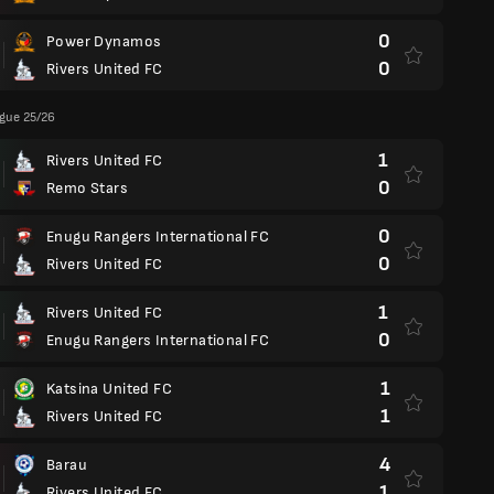
0
Power Dynamos
0
Rivers United FC
gue 25/26
1
Rivers United FC
0
Remo Stars
0
Enugu Rangers International FC
0
Rivers United FC
1
Rivers United FC
0
Enugu Rangers International FC
1
Katsina United FC
1
Rivers United FC
4
Barau
1
Rivers United FC