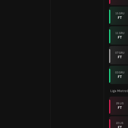
15 GRU
FT
11 GRU
FT
07 GRU
FT
03 GRU
FT
Liga Mistr
28 LIS
FT
22 LIS
FT