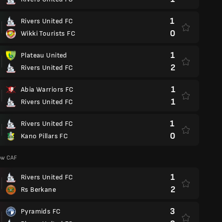
1
Rivers United FC
0
Wikki Tourists FC
1
Plateau United
2
Rivers United FC
1
Abia Warriors FC
1
Rivers United FC
1
Rivers United FC
0
Kano Pillars FC
zów CAF
1
Rivers United FC
2
Rs Berkane
3
Pyramids FC