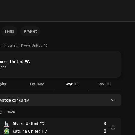
Tenis
Krykiet
Nigeria
Rivers United FC
vers United FC
geria
gląd
Oprawy
Wyniki
Wyniki
ystkie konkursy
gue 25/26
3
Rivers United FC
0
Katsina United FC