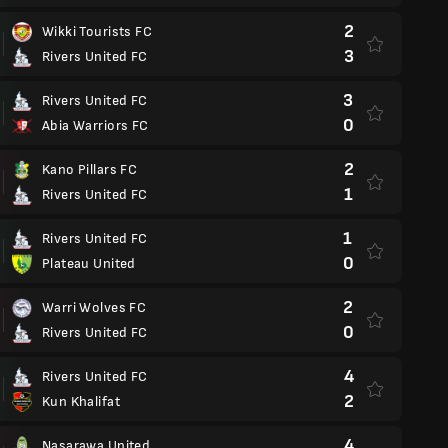
2
Wikki Tourists FC
3
Rivers United FC
3
Rivers United FC
0
Abia Warriors FC
2
Kano Pillars FC
1
Rivers United FC
1
Rivers United FC
0
Plateau United
2
Warri Wolves FC
0
Rivers United FC
4
Rivers United FC
2
Kun Khalifat
4
Nasarawa United