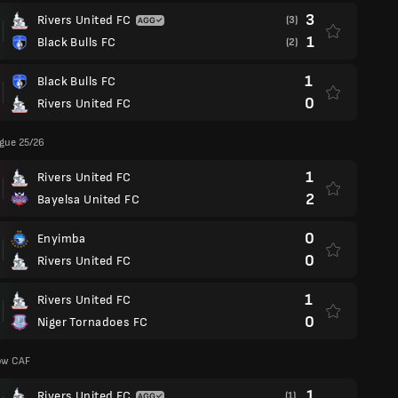
3
Rivers United FC
(3)
1
Black Bulls FC
(2)
1
Black Bulls FC
0
Rivers United FC
gue 25/26
1
Rivers United FC
2
Bayelsa United FC
0
Enyimba
0
Rivers United FC
1
Rivers United FC
0
Niger Tornadoes FC
zów CAF
1
Rivers United FC
(1)