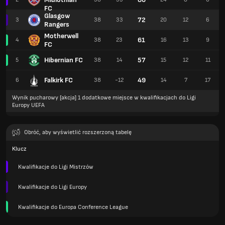
FC
Glasgow
72
3
38
33
20
12
6
Rangers
Motherwell
61
4
38
23
16
13
9
FC
Hibernian FC
57
5
38
14
15
12
11
Falkirk FC
49
6
38
-12
14
7
17
Wynik pucharowy [akcja] 1 dodatkowe miejsce w kwalifikacjach do Ligi
Europy UEFA
Obróć, aby wyświetlić rozszerzoną tabelę
Klucz
Kwalifikacje do Ligi Mistrzów
Kwalifikacje do Ligi Europy
Kwalifikacje do Europa Conference League