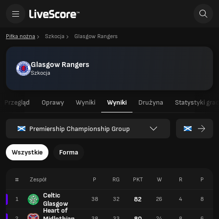
Piłka nożna
Szkocja
Glasgow Rangers
Glasgow Rangers
Szkocja
Przegląd
Oprawy
Wyniki
Wyniki
Drużyna
Statystyki gra
Premiership Championship Group
Wszystkie
Forma
#
Zespół
P
RG
PKT
W
R
P
Celtic
82
1
38
32
26
4
8
Glasgow
Heart of
Midlothian
80
2
38
33
24
8
6