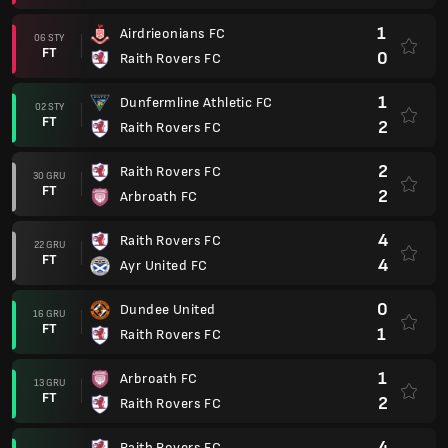
1
Airdrieonians FC
06 STY
FT
0
Raith Rovers FC
1
Dunfermline Athletic FC
02 STY
FT
2
Raith Rovers FC
2
Raith Rovers FC
30 GRU
FT
2
Arbroath FC
4
Raith Rovers FC
22 GRU
FT
4
Ayr United FC
0
Dundee United
16 GRU
FT
1
Raith Rovers FC
1
Arbroath FC
13 GRU
FT
2
Raith Rovers FC
4
Raith Rovers FC