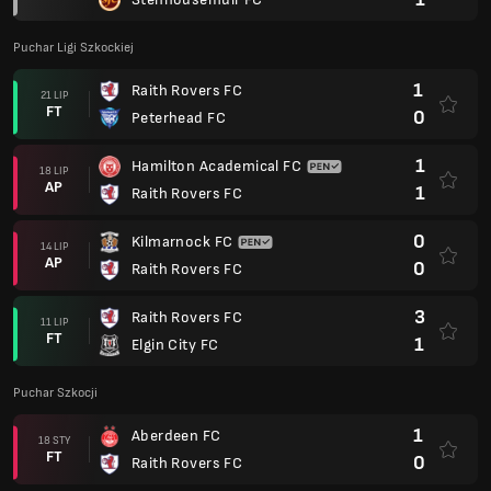
Puchar Ligi Szkockiej
1
Raith Rovers FC
21 LIP
FT
0
Peterhead FC
1
Hamilton Academical FC
18 LIP
AP
1
Raith Rovers FC
0
Kilmarnock FC
14 LIP
AP
0
Raith Rovers FC
3
Raith Rovers FC
11 LIP
FT
1
Elgin City FC
Puchar Szkocji
1
Aberdeen FC
18 STY
FT
0
Raith Rovers FC