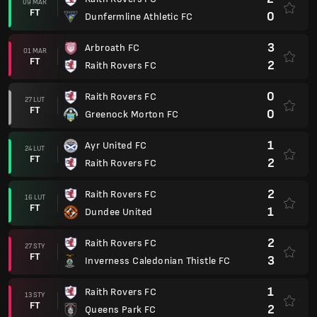
09 MAR
FT
0
Dunfermline Athletic FC
3
Arbroath FC
01 MAR
FT
2
Raith Rovers FC
0
Raith Rovers FC
27 LUT
FT
0
Greenock Morton FC
1
Ayr United FC
24 LUT
FT
2
Raith Rovers FC
2
Raith Rovers FC
16 LUT
FT
1
Dundee United
2
Raith Rovers FC
27 STY
FT
3
Inverness Caledonian Thistle FC
1
Raith Rovers FC
13 STY
FT
2
Queens Park FC