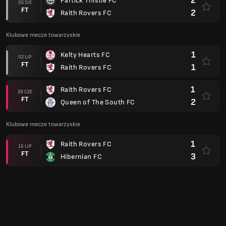
2
Partick Thistle FC
05 SIE
FT
2
Raith Rovers FC
Klubowe mecze towarzyskie
1
Kelty Hearts FC
02 LIP
FT
1
Raith Rovers FC
1
Raith Rovers FC
29 CZE
FT
2
Queen of The South FC
Klubowe mecze towarzyskie
1
Raith Rovers FC
16 LIP
FT
3
Hibernian FC