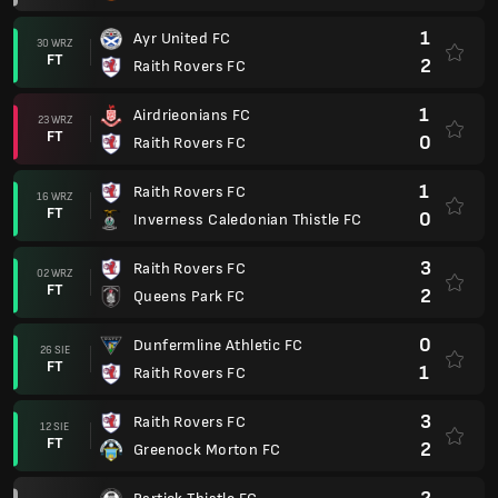
1
Ayr United FC
30 WRZ
FT
2
Raith Rovers FC
1
Airdrieonians FC
23 WRZ
FT
0
Raith Rovers FC
1
Raith Rovers FC
16 WRZ
FT
0
Inverness Caledonian Thistle FC
3
Raith Rovers FC
02 WRZ
FT
2
Queens Park FC
0
Dunfermline Athletic FC
26 SIE
FT
1
Raith Rovers FC
3
Raith Rovers FC
12 SIE
FT
2
Greenock Morton FC