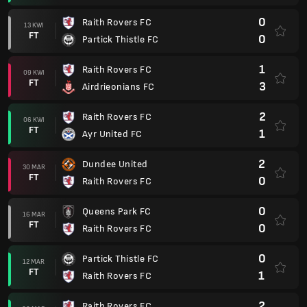
0
Raith Rovers FC
13 KWI
FT
0
Partick Thistle FC
1
Raith Rovers FC
09 KWI
FT
3
Airdrieonians FC
2
Raith Rovers FC
06 KWI
FT
1
Ayr United FC
2
Dundee United
30 MAR
FT
0
Raith Rovers FC
0
Queens Park FC
16 MAR
FT
0
Raith Rovers FC
0
Partick Thistle FC
12 MAR
FT
1
Raith Rovers FC
2
Raith Rovers FC