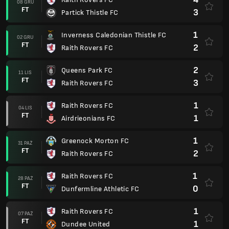
08 GRU
FT
3
Partick Thistle FC
1
Inverness Caledonian Thistle FC
02 GRU
FT
2
Raith Rovers FC
2
Queens Park FC
11 LIS
FT
3
Raith Rovers FC
1
Raith Rovers FC
04 LIS
FT
1
Airdrieonians FC
1
Greenock Morton FC
31 PAŹ
FT
2
Raith Rovers FC
1
Raith Rovers FC
28 PAŹ
FT
0
Dunfermline Athletic FC
1
Raith Rovers FC
07 PAŹ
FT
1
Dundee United