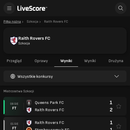
Piłka nożna
Szkocja
Raith Rovers FC
Raith Rovers FC
Szkocja
Przegląd
Oprawy
Wyniki
Wyniki
Drużyna
Wszystkie konkursy
Mistrzostwa Szkocji
1
Queens Park FC
08 SIE
FT
2
Raith Rovers FC
1
Raith Rovers FC
01 SIE
FT
1
Stenhousemuir FC