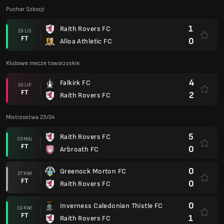
Puchar Szkocji
1
Raith Rovers FC
29 LIS
FT
0
Alloa Athletic FC
Klubowe mecze towarzyskie
4
Falkirk FC
05 LIP
FT
2
Raith Rovers FC
Mistrzostwa 23/24
5
Raith Rovers FC
03 MAJ
FT
0
Arbroath FC
0
Greenock Morton FC
27 KWI
FT
0
Raith Rovers FC
0
Inverness Caledonian Thistle FC
19 KWI
FT
1
Raith Rovers FC