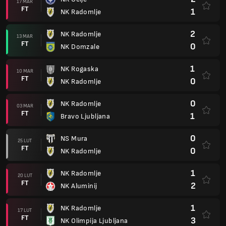
17 MAR
FT
1
NK Radomlje
2
NK Radomlje
13 MAR
FT
0
NK Domzale
1
NK Rogaska
10 MAR
FT
0
NK Radomlje
0
NK Radomlje
03 MAR
FT
1
Bravo Ljubljana
0
NS Mura
25 LUT
FT
0
NK Radomlje
1
NK Radomlje
20 LUT
FT
2
NK Aluminij
1
NK Radomlje
17 LUT
FT
3
NK Olimpija Ljubljana