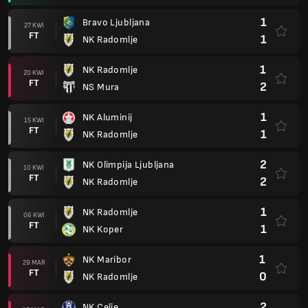
1
Bravo Ljubljana
27 KWI
FT
1
NK Radomlje
1
NK Radomlje
20 KWI
FT
2
NS Mura
1
NK Aluminij
15 KWI
FT
1
NK Radomlje
2
NK Olimpija Ljubljana
10 KWI
FT
2
NK Radomlje
1
NK Radomlje
06 KWI
FT
1
NK Koper
1
NK Maribor
29 MAR
FT
0
NK Radomlje
2
NK Celje