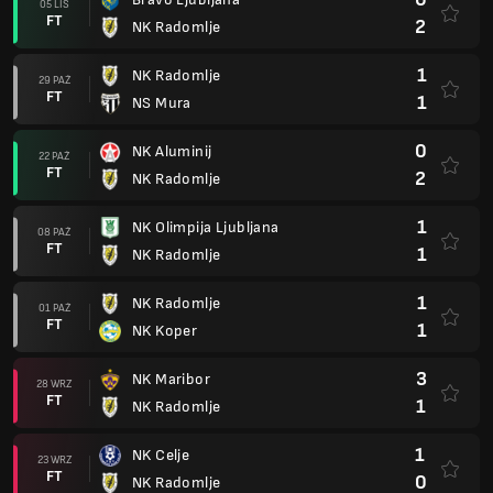
05 LIS
FT
2
NK Radomlje
1
NK Radomlje
29 PAŹ
FT
1
NS Mura
0
NK Aluminij
22 PAŹ
FT
2
NK Radomlje
1
NK Olimpija Ljubljana
08 PAŹ
FT
1
NK Radomlje
1
NK Radomlje
01 PAŹ
FT
1
NK Koper
3
NK Maribor
28 WRZ
FT
1
NK Radomlje
1
NK Celje
23 WRZ
FT
0
NK Radomlje