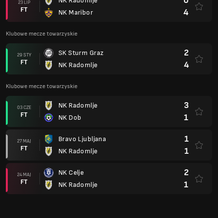
0
NK Radomlje
23 LIP
FT
4
NK Maribor
Klubowe mecze towarzyskie
2
SK Sturm Graz
29 STY
FT
4
NK Radomlje
Klubowe mecze towarzyskie
3
NK Radomlje
03 CZE
FT
1
NK Dob
1
Bravo Ljubljana
27 MAJ
FT
1
NK Radomlje
2
NK Celje
24 MAJ
FT
1
NK Radomlje