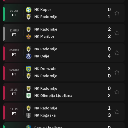
0
NK Koper
10 LUT
FT
1
NK Radomlje
2
NK Radomlje
11 GRU
FT
2
NK Maribor
0
NK Radomlje
05 GRU
FT
4
NK Celje
3
NK Domzale
02 GRU
FT
0
NK Radomlje
0
NK Radomlje
25 LIS
FT
2
NK Olimpija Ljubljana
1
NK Radomlje
11 LIS
FT
3
NK Rogaska
0
Bravo Ljubljana