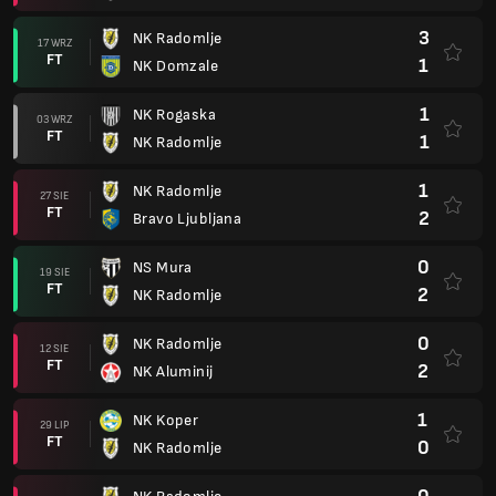
3
NK Radomlje
17 WRZ
FT
1
NK Domzale
1
NK Rogaska
03 WRZ
FT
1
NK Radomlje
1
NK Radomlje
27 SIE
FT
2
Bravo Ljubljana
0
NS Mura
19 SIE
FT
2
NK Radomlje
0
NK Radomlje
12 SIE
FT
2
NK Aluminij
1
NK Koper
29 LIP
FT
0
NK Radomlje