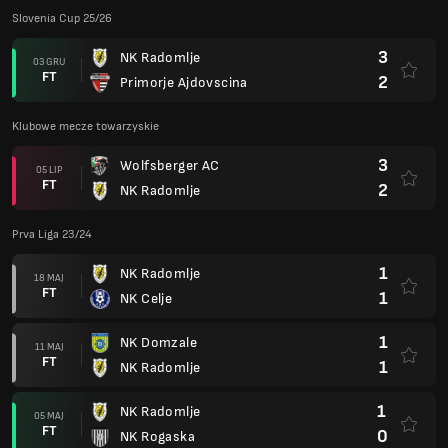
Slovenia Cup 25/26
3
NK Radomlje
03 GRU
FT
2
Primorje Ajdovscina
Klubowe mecze towarzyskie
3
Wolfsberger AC
05 LIP
FT
2
NK Radomlje
Prva Liga 23/24
1
NK Radomlje
18 MAJ
FT
1
NK Celje
1
NK Domzale
11 MAJ
FT
1
NK Radomlje
1
NK Radomlje
05 MAJ
FT
0
NK Rogaska