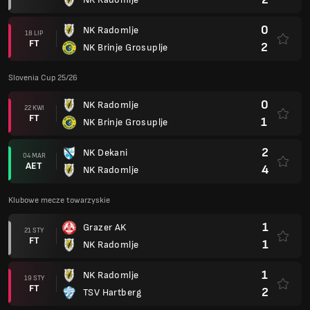
0
NK Radomlje
18 LIP
FT
2
NK Brinje Grosuplje
Slovenia Cup 25/26
0
NK Radomlje
22 KWI
FT
1
NK Brinje Grosuplje
2
NK Dekani
04 MAR
AET
4
NK Radomlje
Klubowe mecze towarzyskie
1
Grazer AK
21 STY
FT
1
NK Radomlje
1
NK Radomlje
19 STY
FT
2
TSV Hartberg