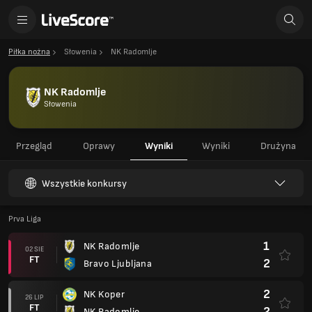
Piłka nożna
Słowenia
NK Radomlje
NK Radomlje
Słowenia
Przegląd
Oprawy
Wyniki
Wyniki
Drużyna
Wszystkie konkursy
Prva Liga
1
NK Radomlje
02 SIE
FT
2
Bravo Ljubljana
2
NK Koper
26 LIP
FT
2
NK Radomlje