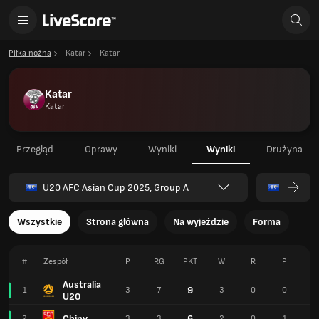
Piłka nożna
Katar
Katar
Katar
Katar
Przegląd
Oprawy
Wyniki
Wyniki
Drużyna
U20 AFC Asian Cup 2025, Group A
Wszystkie
Strona główna
Na wyjeździe
Forma
#
Zespół
P
RG
PKT
W
R
P
F
Australia
9
1
3
7
3
0
0
1
U20
Chiny
6
2
3
3
2
0
1
8