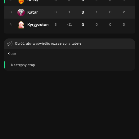
Katar
3
3
3
1
1
0
2
6
Kyrgyzstan
0
4
3
-11
0
0
3
3
Obróć, aby wyświetlić rozszerzoną tabelę
Klucz
Następny etap