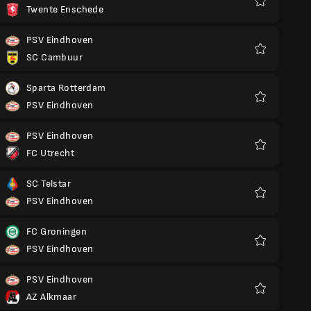
Twente Enschede
Ulubione
PSV Eindhoven
SC Cambuur
Ulubione
Sparta Rotterdam
PSV Eindhoven
Ulubione
PSV Eindhoven
FC Utrecht
Ulubione
SC Telstar
PSV Eindhoven
Ulubione
FC Groningen
PSV Eindhoven
Ulubione
PSV Eindhoven
AZ Alkmaar
Ulubione