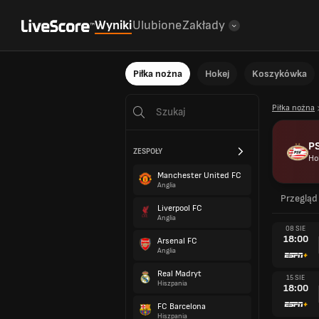
Wyniki
Ulubione
Zakłady
Piłka nożna
Hokej
Koszykówka
Piłka nożna
P
ZESPOŁY
Ho
Manchester United FC
Anglia
Przegląd
Liverpool FC
Anglia
08 SIE
18:00
Arsenal FC
Anglia
Real Madryt
15 SIE
Hiszpania
18:00
FC Barcelona
Hiszpania