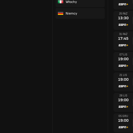
Włochy
Niemcy
25 PAŹ
13:30
31 PAŹ
17:45
07 LIS
19:00
21 LIS
19:00
28 LIS
19:00
05 GRU
19:00