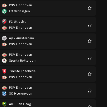
PSV Eindhoven
FC Groningen
Ulubione
FC Utrecht
PSV Eindhoven
Ulubione
Ajax Amsterdam
PSV Eindhoven
Ulubione
PSV Eindhoven
Sparta Rotterdam
Ulubione
Twente Enschede
PSV Eindhoven
Ulubione
PSV Eindhoven
SC Heerenveen
Ulubione
ADO Den Haag