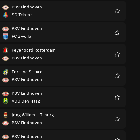
PSV Eindhoven
SC Telstar
Ulubione
PSV Eindhoven
FC Zwolle
Ulubione
Feyenoord Rotterdam
PSV Eindhoven
Ulubione
Fortuna Sittard
PSV Eindhoven
Ulubione
PSV Eindhoven
ADO Den Haag
Ulubione
Jong Willem II Tilburg
PSV Eindhoven
Ulubione
PSV Eindhoven