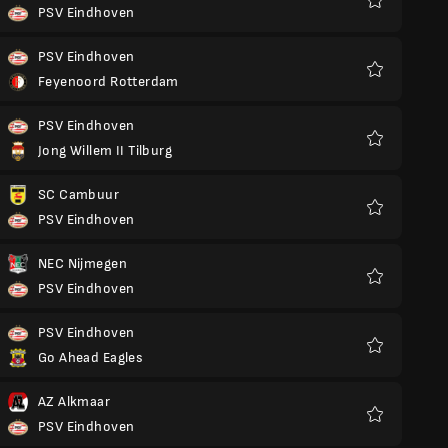
PSV Eindhoven
Ulubione
PSV Eindhoven
Feyenoord Rotterdam
Ulubione
PSV Eindhoven
Jong Willem II Tilburg
Ulubione
SC Cambuur
PSV Eindhoven
Ulubione
NEC Nijmegen
PSV Eindhoven
Ulubione
PSV Eindhoven
Go Ahead Eagles
Ulubione
AZ Alkmaar
PSV Eindhoven
Ulubione