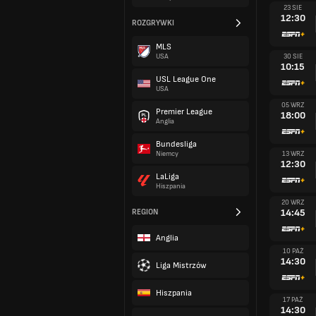
23 SIE
12:30
ROZGRYWKI
MLS
30 SIE
USA
10:15
USL League One
USA
05 WRZ
Premier League
18:00
Anglia
Bundesliga
13 WRZ
Niemcy
12:30
LaLiga
Hiszpania
20 WRZ
14:45
REGION
Anglia
10 PAŹ
14:30
Liga Mistrzów
Hiszpania
17 PAŹ
14:30