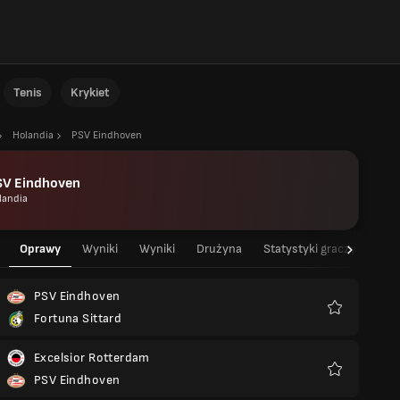
Tenis
Krykiet
Holandia
PSV Eindhoven
SV Eindhoven
landia
Oprawy
Wyniki
Wyniki
Drużyna
Statystyki graczy
Sta
PSV Eindhoven
Fortuna Sittard
Ulubione
Excelsior Rotterdam
PSV Eindhoven
Ulubione