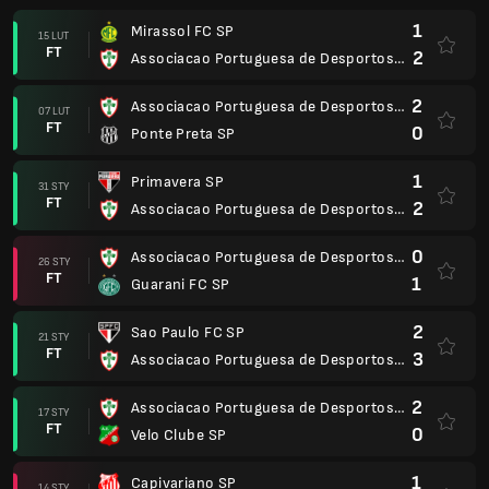
1
Mirassol FC SP
15 LUT
FT
2
Associacao Portuguesa de Desportos SP
2
Associacao Portuguesa de Desportos SP
07 LUT
FT
0
Ponte Preta SP
1
Primavera SP
31 STY
FT
2
Associacao Portuguesa de Desportos SP
0
Associacao Portuguesa de Desportos SP
26 STY
FT
1
Guarani FC SP
2
Sao Paulo FC SP
21 STY
FT
3
Associacao Portuguesa de Desportos SP
2
Associacao Portuguesa de Desportos SP
17 STY
FT
0
Velo Clube SP
1
Capivariano SP
14 STY