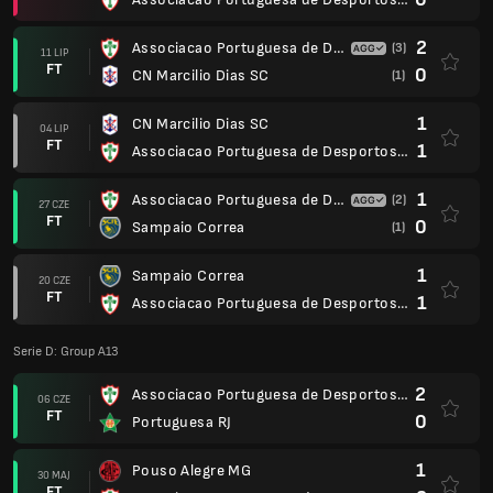
2
Associacao Portuguesa de Desportos SP
(3)
11 LIP
FT
0
CN Marcilio Dias SC
(1)
1
CN Marcilio Dias SC
04 LIP
FT
1
Associacao Portuguesa de Desportos SP
1
Associacao Portuguesa de Desportos SP
(2)
27 CZE
FT
0
Sampaio Correa
(1)
1
Sampaio Correa
20 CZE
FT
1
Associacao Portuguesa de Desportos SP
Serie D: Group A13
2
Associacao Portuguesa de Desportos SP
06 CZE
FT
0
Portuguesa RJ
1
Pouso Alegre MG
30 MAJ
FT