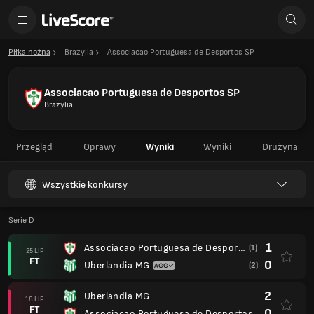
Piłka nożna
Brazylia
Associacao Portuguesa de Desportos SP
Associacao Portuguesa de Desportos SP
Brazylia
Przegląd
Oprawy
Wyniki
Wyniki
Drużyna
Wszystkie konkursy
Serie D
1
Associacao Portuguesa de Desportos SP
(1)
25 LIP
FT
0
Uberlandia MG
(2)
2
Uberlandia MG
18 LIP
FT
0
Associacao Portuguesa de Desportos SP