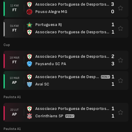
3
Associacao Portuguesa de Desportos SP
11 KWI
FT
0
Pouso Alegre MG
1
Portuguesa RJ
04 KWI
FT
1
Associacao Portuguesa de Desportos SP
Cup
2
Associacao Portuguesa de Desportos SP
18 MAR
FT
3
Paysandu SC PA
1
Associacao Portuguesa de Desportos SP
10 MAR
AP
1
Avai SC
Paulista A1
1
Associacao Portuguesa de Desportos SP
22 LUT
AP
1
Corinthians SP
Paulista A1