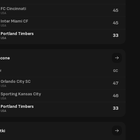
FC Cincinnati
45
USA
Inter Miami CF
45
USA
Portland Timbers
33
USA
acone
ł
GC
Orlando City SC
47
USA
Sporting Kansas City
46
USA
Portland Timbers
33
USA
tki