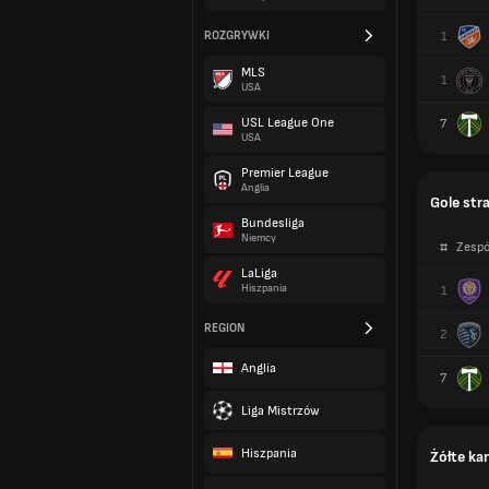
ROZGRYWKI
1
MLS
1
USA
USL League One
7
USA
Premier League
Anglia
Gole str
Bundesliga
Niemcy
#
Zespó
LaLiga
Hiszpania
1
REGION
2
Anglia
7
Liga Mistrzów
Hiszpania
Żółte kar