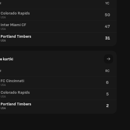
ł
YC
Colorado Rapids
50
USA
Inter Miami CF
47
USA
Portland Timbers
31
USA
 kartki
ł
RC
FC Cincinnati
6
USA
Colorado Rapids
5
USA
Portland Timbers
2
USA