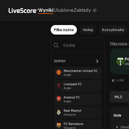
Wyniki
Ulubione
Zakłady
Piłka nożna
Hokej
Koszykówka
Piłka nożna
Po
ZESPOŁY
US
Manchester United FC
Anglia
Przegląd
Oprawy
Wyniki
Liverpool FC
Anglia
MLS
Arsenal FC
Anglia
Real Madryt
Gole
Hiszpania
FC Barcelona
#
Zespó
Hiszpania