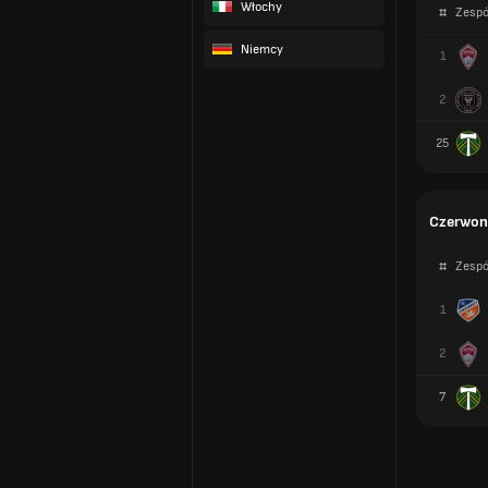
Włochy
#
Zespó
Niemcy
1
2
25
Czerwone
#
Zespó
1
2
7