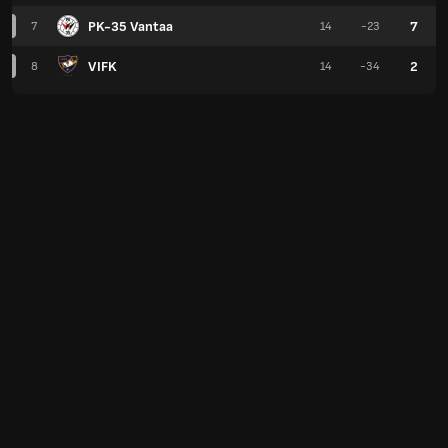
PK-35 Vantaa
7
7
14
-23
VIFK
2
8
14
-34