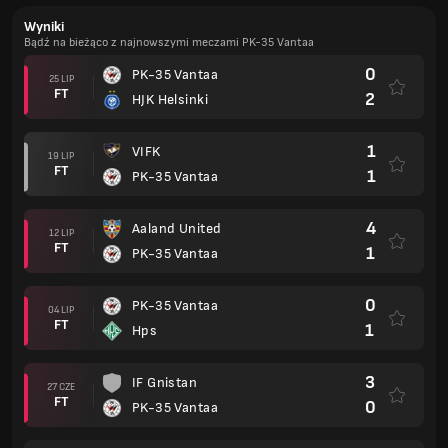
Wyniki
Bądź na bieżąco z najnowszymi meczami PK-35 Vantaa
0
PK-35 Vantaa
25 LIP
FT
2
HJK Helsinki
1
VIFK
19 LIP
FT
1
PK-35 Vantaa
4
Aaland United
12 LIP
FT
1
PK-35 Vantaa
0
PK-35 Vantaa
04 LIP
FT
1
Hps
3
IF Gnistan
27 CZE
FT
0
PK-35 Vantaa