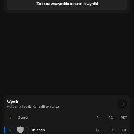
Zobacz wszystkie ostatnie wyniki
Wyniki
Aktualna tabela Kansallinen Liiga
#
Zespół
P
RG
PKT
IF Gnistan
13
6
14
-11