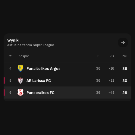
Wyniki
Aktualna tabela Super League
#
Zespół
P
RG
PKT
Panaitolikos Argos
36
4
36
-16
AE Larissa FC
30
5
36
-22
Panseraikos FC
29
6
36
-48