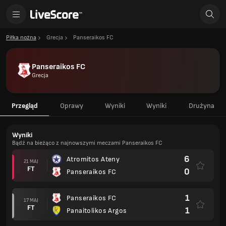
Piłka nożna
Grecja
Panseraikos FC
Panseraikos FC
Grecja
Przegląd
Oprawy
Wyniki
Wyniki
Drużyna
Wyniki
Bądź na bieżąco z najnowszymi meczami Panseraikos FC
6
Atromitos Ateny
21 MAJ
FT
0
Panseraikos FC
1
Panseraikos FC
17 MAJ
FT
1
Panaitolikos Argos