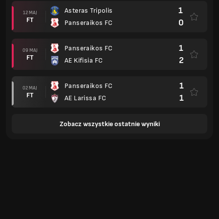
1
Asteras Tripolis
12 MAJ
FT
0
Panseraikos FC
1
Panseraikos FC
09 MAJ
FT
2
AE Kifisia FC
1
Panseraikos FC
02 MAJ
FT
1
AE Larissa FC
Zobacz wszystkie ostatnie wyniki