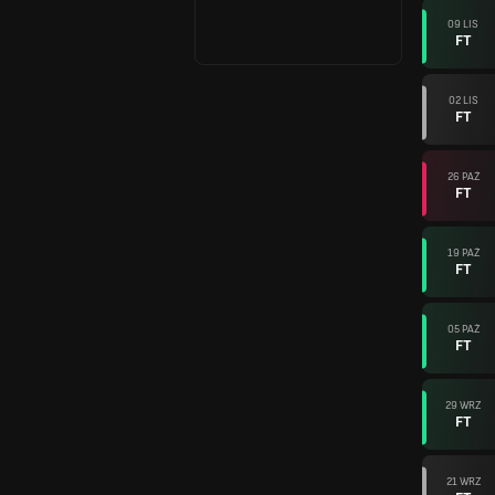
09 LIS
FT
02 LIS
FT
26 PAŹ
FT
19 PAŹ
FT
05 PAŹ
FT
29 WRZ
FT
21 WRZ