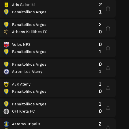
2
Aris Saloniki
1
Panaitolikos Argos
2
Panaitolikos Argos
0
Athens Kallithea FC
0
Volos NPS
1
Panaitolikos Argos
0
Panaitolikos Argos
1
Atromitos Ateny
1
AEK Ateny
0
Panaitolikos Argos
1
Panaitolikos Argos
0
OFI Kreta FC
2
Asteras Tripolis