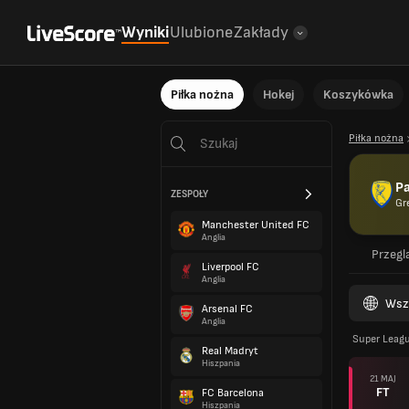
Wyniki
Ulubione
Zakłady
Piłka nożna
Hokej
Koszykówka
Piłka nożna
Pa
ZESPOŁY
Gr
Manchester United FC
Anglia
Przegl
Liverpool FC
Anglia
Wsz
Arsenal FC
Anglia
Super Leag
Real Madryt
Hiszpania
21 MAJ
FT
FC Barcelona
Hiszpania