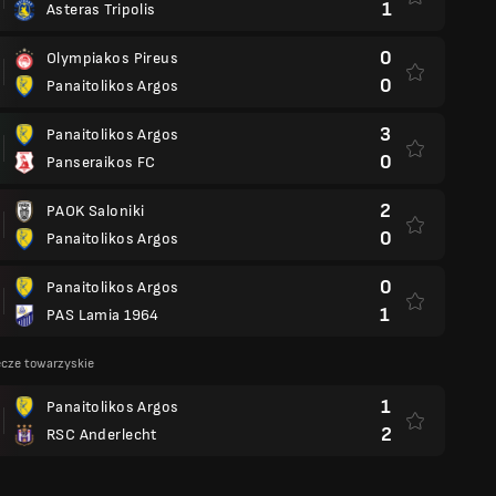
1
Asteras Tripolis
0
Olympiakos Pireus
0
Panaitolikos Argos
3
Panaitolikos Argos
0
Panseraikos FC
2
PAOK Saloniki
0
Panaitolikos Argos
0
Panaitolikos Argos
1
PAS Lamia 1964
cze towarzyskie
1
Panaitolikos Argos
2
RSC Anderlecht