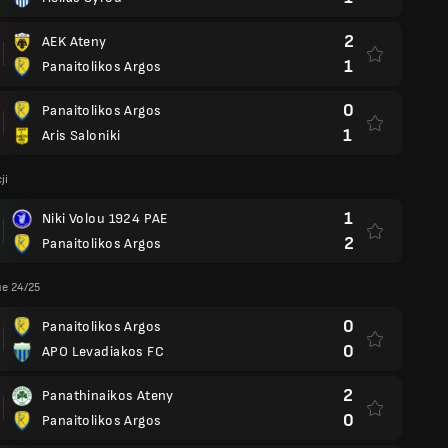
2
AEK Ateny
1
Panaitolikos Argos
0
Panaitolikos Argos
1
Aris Saloniki
ji
1
Niki Volou 1924 PAE
2
Panaitolikos Argos
ue 24/25
0
Panaitolikos Argos
0
APO Levadiakos FC
2
Panathinaikos Ateny
0
Panaitolikos Argos