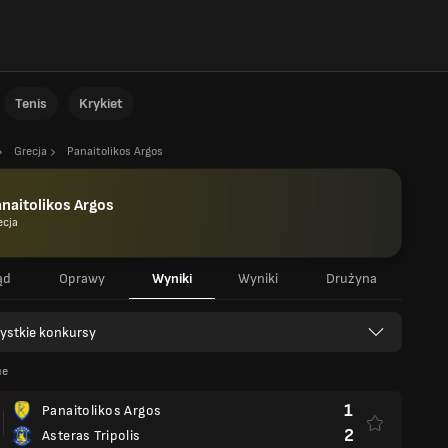
Tenis
Krykiet
Grecja
Panaitolikos Argos
naitolikos Argos
ecja
ąd
Oprawy
Wyniki
Wyniki
Drużyna
ystkie konkursy
ue
1
Panaitolikos Argos
2
Asteras Tripolis