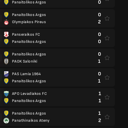
0
Panaitolikos Argos
0
Panaitolikos Argos
2
Olympiakos Pireus
0
Panseraikos FC
0
Panaitolikos Argos
0
Panaitolikos Argos
1
PAOK Saloniki
0
PAS Lamia 1964
1
Panaitolikos Argos
1
APO Levadiakos FC
1
Panaitolikos Argos
1
Panaitolikos Argos
2
Panathinaikos Ateny