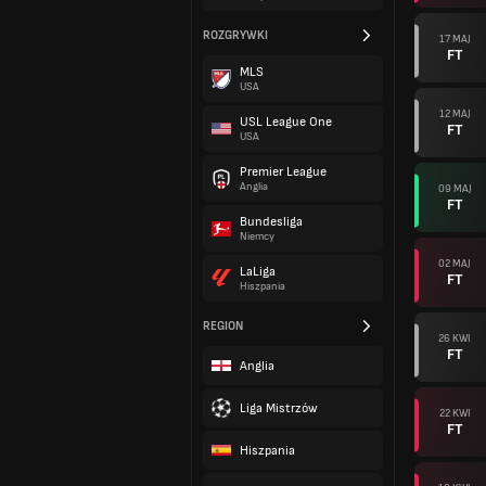
ROZGRYWKI
17 MAJ
FT
MLS
USA
12 MAJ
USL League One
FT
USA
Premier League
Anglia
09 MAJ
FT
Bundesliga
Niemcy
02 MAJ
LaLiga
FT
Hiszpania
REGION
26 KWI
FT
Anglia
Liga Mistrzów
22 KWI
FT
Hiszpania