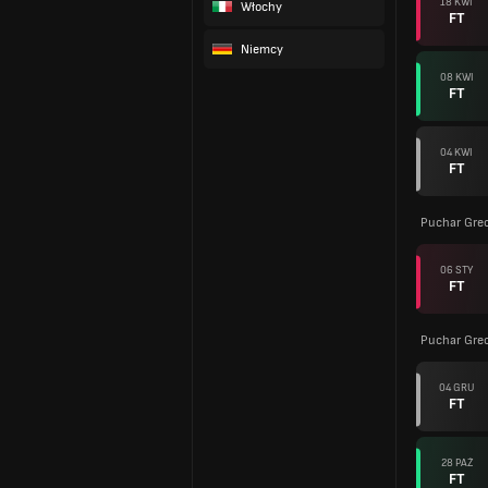
18 KWI
Włochy
FT
Niemcy
08 KWI
FT
04 KWI
FT
Puchar Grec
06 STY
FT
Puchar Grec
04 GRU
FT
28 PAŹ
FT