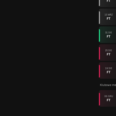
FT
15 WRZ
FT
31 SIE
FT
25 SIE
FT
19 SIE
FT
Klubowe me
06 GRU
FT