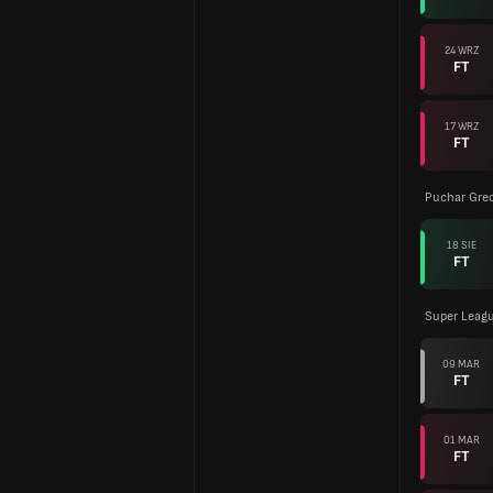
24 WRZ
FT
17 WRZ
FT
Puchar Grec
18 SIE
FT
Super Leag
09 MAR
FT
01 MAR
FT