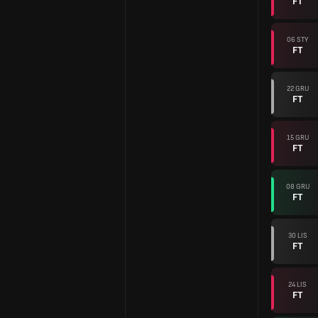
FT
06 STY
FT
22 GRU
FT
15 GRU
FT
08 GRU
FT
30 LIS
FT
24 LIS
FT