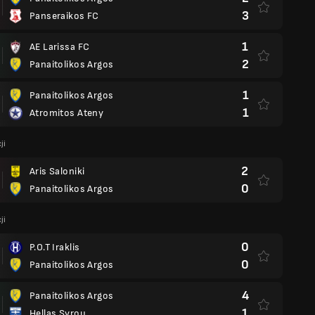
3
Panseraikos FC
1
AE Larissa FC
2
Panaitolikos Argos
1
Panaitolikos Argos
1
Atromitos Ateny
ji
2
Aris Saloniki
0
Panaitolikos Argos
ji
0
P.O.T Iraklis
0
Panaitolikos Argos
4
Panaitolikos Argos
1
Hellas Syrou