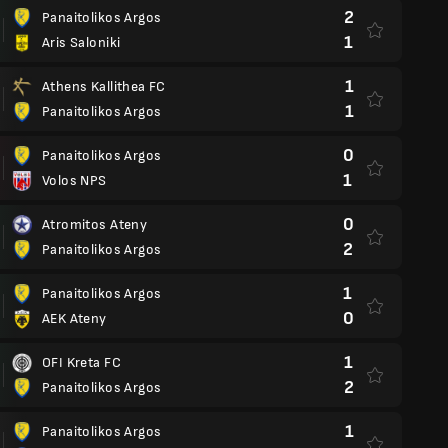
2
Panaitolikos Argos
1
Aris Saloniki
1
Athens Kallithea FC
1
Panaitolikos Argos
0
Panaitolikos Argos
1
Volos NPS
0
Atromitos Ateny
2
Panaitolikos Argos
1
Panaitolikos Argos
0
AEK Ateny
1
OFI Kreta FC
2
Panaitolikos Argos
1
Panaitolikos Argos