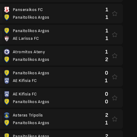
1
Panseraikos FC
1
Panaitolikos Argos
1
Panaitolikos Argos
1
AE Larissa FC
1
Atromitos Ateny
2
Panaitolikos Argos
0
Panaitolikos Argos
1
AE Kifisia FC
0
AE Kifisia FC
0
Panaitolikos Argos
2
Asteras Tripolis
1
Panaitolikos Argos
2
Panaitolikos Argos