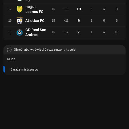
FC
Itagui
10
14
15
-16
2
4
9
Leones FC
Atletico FC
9
15
15
-11
1
6
8
CD Real San
7
16
15
-14
1
4
10
Andres
Obróć, aby wyświetlić rozszerzoną tabelę
Klucz
Baraże mistrzostw