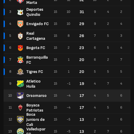
Marta
Deportes
31
3
15
10
9
4
2
Quindio
Envigado FC
29
4
15
10
9
2
4
Real
26
5
15
8
7
5
3
Cartagena
Bogota FC
23
6
15
2
6
5
4
Barranquilla
20
7
15
1
6
2
7
FC
Tigres FC
20
8
15
1
5
5
5
Atletico
19
9
15
-1
4
7
4
Huila
Orsomarso
17
10
15
-4
4
5
6
Boyaca
17
11
15
-4
4
5
6
Patriotas
Boca
Juniors de
13
12
15
-5
2
7
6
Cali
Valledupar
13
13
15
-5
2
7
6