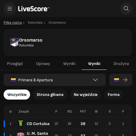
Piłka nożna
Kolumbia
Orsomarso
Orsomarso
Kolumbia
Przegląd
Oprawy
Wyniki
Wyniki
Drużyna
Primera B Apertura
Wszystkie
Strona główna
Na wyjeździe
Forma
#
Zespół
P
RG
PKT
W
R
P
CD Cortulua
38
1
15
16
12
2
1
U. M. Santa
32
2
15
12
10
2
3