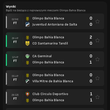
Wyniki
Bądź na bieżąco z najnowszymi meczami Olimpo Bahia Blanca
0
Olimpo Bahia Blanca
02 SIE
FT
0
Juventud Antoniana de Salta
2
Olimpo Bahia Blanca
26 LIP
FT
0
CD Santamarina Tandil
0
CA Germinal
12 LIP
FT
1
Olimpo Bahia Blanca
0
Olimpo Bahia Blanca
05 LIP
FT
0
Villa Mitre de Bahia Blanca
1
Club Circulo Deportivo
28 CZE
FT
1
Olimpo Bahia Blanca