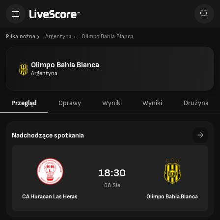
Piłka nożna
Argentyna
Olimpo Bahia Blanca
Olimpo Bahia Blanca
Argentyna
Przegląd
Oprawy
Wyniki
Wyniki
Drużyna
Nadchodzące spotkania
18:30
08 Sie
CA Huracan Las Heras
Olimpo Bahia Blanca