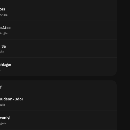
tes
Anglia
McAtee
Anglia
 Sa
alia
chlager
a
y
Hudson-Odoi
glia
woniyi
igeria