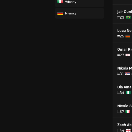
Włochy
Jair Cun
Niemcy
#23
Luca Ne
#25
Omar Ri
#27
Nikola M
#31
Ola Aina
#34
Nicolo 
#37
Zach Ab
#44