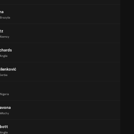
ha
Brazylia
tz
Niemcy
chards
Anglia
ilenković
Serbia
Nigeria
Savona
Włochy
bott
Anglia