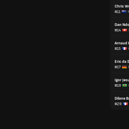
Chris W
#11
Dan Nd
#14
Arnaud 
#15
Eric da 
#17
Igor Jes
#19
Dilane 
#29