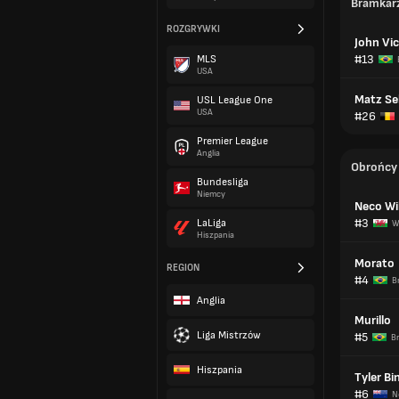
Bramkar
ROZGRYWKI
John Vi
#13
MLS
USA
Matz Se
USL League One
USA
#26
Premier League
Anglia
Obrońcy
Bundesliga
Niemcy
Neco Wi
#3
LaLiga
W
Hiszpania
Morato
REGION
#4
B
Anglia
Murillo
Liga Mistrzów
#5
Br
Hiszpania
Tyler B
#6
N