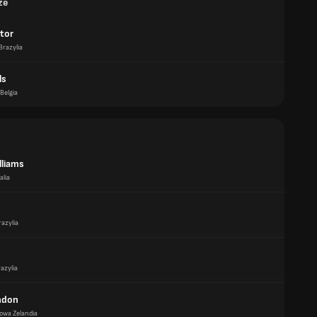
ze
ctor
Brazylia
ls
Belgia
lliams
alia
razylia
azylia
indon
owa Zelandia