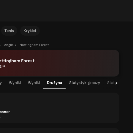
Tenis
Krykiet
Anglia
Nottingham Forest
ottingham Forest
glia
y
Wyniki
Wyniki
Drużyna
Statystyki graczy
Statystyki dr
lasner
a