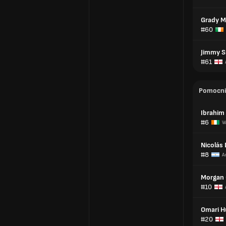
Grady M
#60
Jimmy Si
#61
Pomocni
Ibrahim
#6
W
Nicolás
#8
A
Morgan 
#10
Omari H
#20