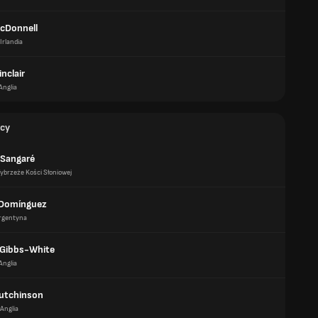
cDonnell
Irlandia
nclair
Anglia
cy
 Sangaré
ybrzeże Kości Słoniowej
 Domínguez
rgentyna
Gibbs-White
Anglia
utchinson
Anglia