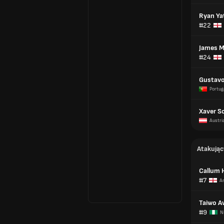
Ryan Ya
#22
James 
#24
Gustavo
Portug
Xaver S
Austri
Atakując
Callum 
#7
An
Taiwo A
#9
N