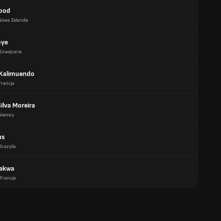
ood
Nowa Zelandia
oye
Szwajcaria
Kalimuendo
Francja
Silva Moreira
Niemcy
us
Brazylia
Bakwa
Francja