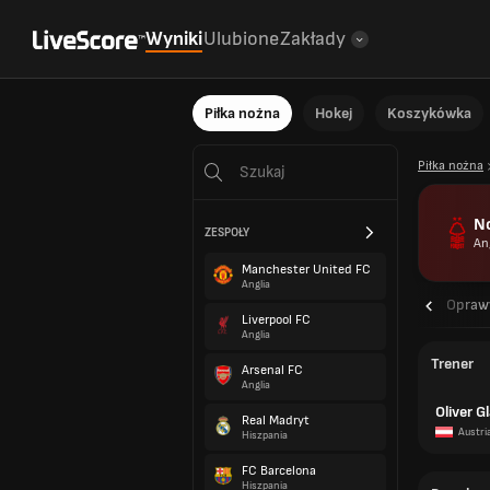
Wyniki
Ulubione
Zakłady
Piłka nożna
Hokej
Koszykówka
Piłka nożna
N
ZESPOŁY
An
Manchester United FC
Anglia
Przegląd
Opraw
Liverpool FC
Anglia
Trener
Arsenal FC
Anglia
Oliver G
Real Madryt
Austri
Hiszpania
FC Barcelona
Hiszpania