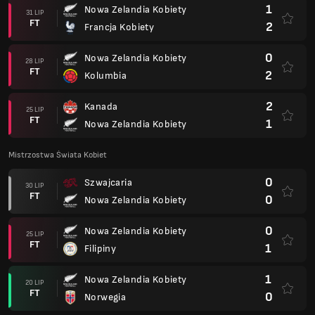
1
Nowa Zelandia Kobiety
31 LIP
FT
2
Francja Kobiety
0
Nowa Zelandia Kobiety
28 LIP
FT
2
Kolumbia
2
Kanada
25 LIP
FT
1
Nowa Zelandia Kobiety
Mistrzostwa Świata Kobiet
0
Szwajcaria
30 LIP
FT
0
Nowa Zelandia Kobiety
0
Nowa Zelandia Kobiety
25 LIP
FT
1
Filipiny
1
Nowa Zelandia Kobiety
20 LIP
FT
0
Norwegia