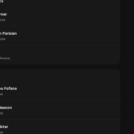
ze
rner
USA
 Parisian
USA
Panama
u Fofana
ali
Beason
SA
lster
SA