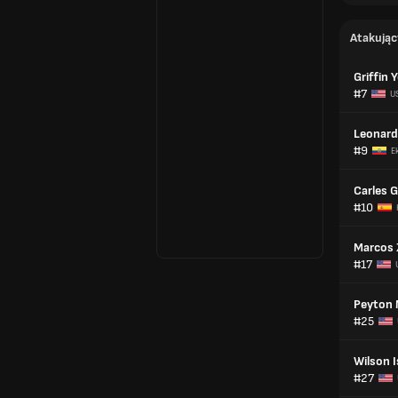
Atakując
Griffin 
#7
U
Leonar
#9
E
Carles G
#10
Marcos
#17
Peyton M
#25
Wilson I
#27