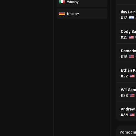
Włochy
Ilay Fei
Niemcy
#12
Cody Ba
#15
Damario
#19
Ethan K
#22
Will San
#23
Andrew F
#88
Pomocni