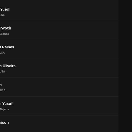
Yueill
USA
yirwoth
Uganda
n Raines
USA
o Oliveira
USA
in
USA
n Yusuf
Nigeria
rison