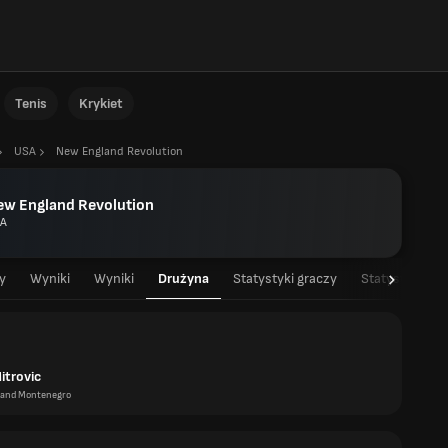
Tenis
Krykiet
USA
New England Revolution
ew England Revolution
A
y
Wyniki
Wyniki
Drużyna
Statystyki graczy
Statystyki dr
itrovic
 and Montenegro