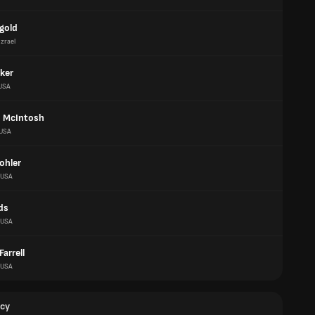
ngold
Izrael
ker
USA
 McIntosh
USA
ohler
USA
ds
USA
arrell
USA
cy