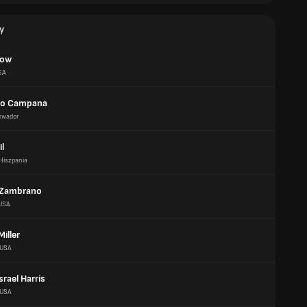
y
Yow
SA
do Campana
kwador
il
Hiszpania
 Zambrano
USA
iller
USA
srael Harris
USA