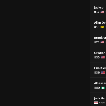
Jackson 
#14
Allan O
#18
Brookly
#21
Cristian
#35
Eric Kle
#38
Alhassa
#80
Jack Har
Anglia