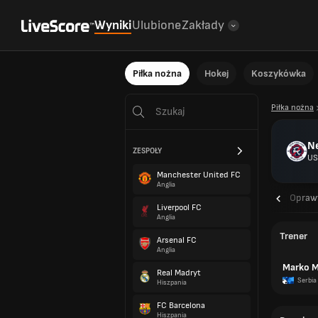
Wyniki
Ulubione
Zakłady
Piłka nożna
Hokej
Koszykówka
Piłka nożna
N
ZESPOŁY
US
Manchester United FC
Anglia
Przegląd
Opraw
Liverpool FC
Anglia
Trener
Arsenal FC
Anglia
Marko M
Real Madryt
Serbia
Hiszpania
FC Barcelona
Hiszpania