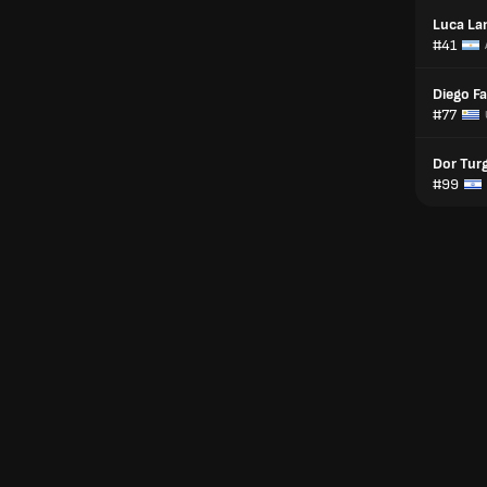
Luca La
#41
Diego F
#77
Dor Tu
#99