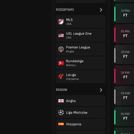
ROZGRYWKI
15 MAJ
FT
MLS
USA
05 MAJ
USL League One
FT
USA
Premier League
Anglia
25 KWI
FT
Bundesliga
Niemcy
18 KWI
LaLiga
FT
Hiszpania
REGION
09 KWI
FT
Anglia
Liga Mistrzów
05 KWI
FT
Hiszpania