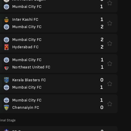
1
Mumbai City FC
1
Inter Kashi FC
2
Mumbai City FC
2
Mumbai City FC
2
Hyderabad FC
1
Mumbai City FC
1
Northeast United FC
0
Kerala Blasters FC
1
Mumbai City FC
1
Mumbai City FC
0
Chennaiyin FC
inal Stage