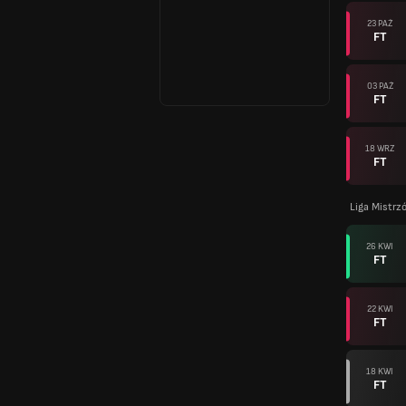
23 PAŹ
FT
03 PAŹ
FT
18 WRZ
FT
Liga Mistrz
26 KWI
FT
22 KWI
FT
18 KWI
FT