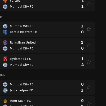
2
FC Goa
1
Mumbai City FC
ar
1
Mumbai City FC
0
Kerala Blasters FC
1
Rajasthan United
0
Mumbai City FC
1
Hyderabad FC
4
Mumbai City FC
2025
0
Mumbai City FC
1
Jamshedpur FC
0
Inter Kashi FC