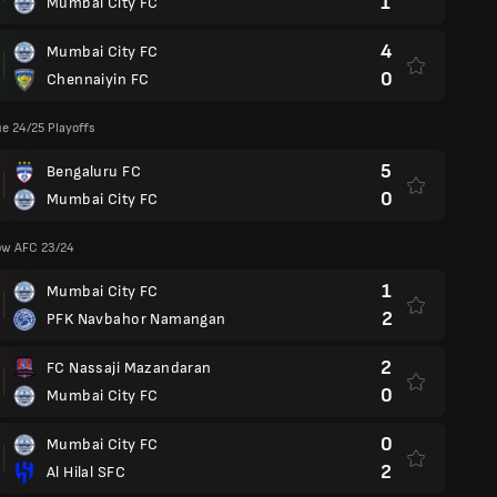
1
Mumbai City FC
4
Mumbai City FC
0
Chennaiyin FC
e 24/25 Playoffs
5
Bengaluru FC
0
Mumbai City FC
ów AFC 23/24
1
Mumbai City FC
2
PFK Navbahor Namangan
2
FC Nassaji Mazandaran
0
Mumbai City FC
0
Mumbai City FC
2
Al Hilal SFC