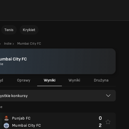
Tenis
Krykiet
Indie
Mumbai City FC
umbai City FC
die
ąd
Oprawy
Wyniki
Wyniki
Drużyna
ystkie konkursy
ue
0
Punjab FC
2
Mumbai City FC