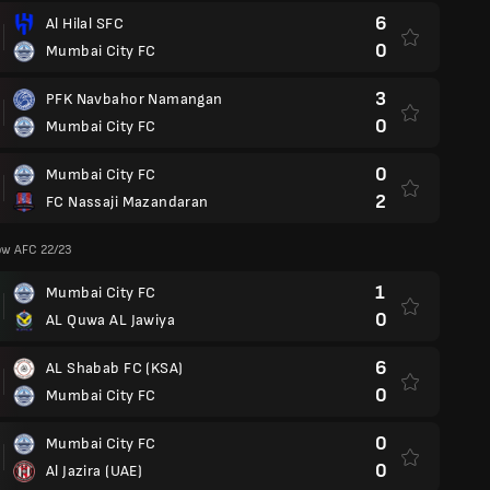
6
Al Hilal SFC
0
Mumbai City FC
3
PFK Navbahor Namangan
0
Mumbai City FC
0
Mumbai City FC
2
FC Nassaji Mazandaran
ów AFC 22/23
1
Mumbai City FC
0
AL Quwa AL Jawiya
6
AL Shabab FC (KSA)
0
Mumbai City FC
0
Mumbai City FC
0
Al Jazira (UAE)