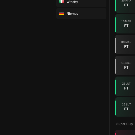
20 MAR
Włochy
FT
Niemcy
15 MAR
FT
08 MAR
FT
01 MAR
FT
22 LUT
FT
19 LUT
FT
Super Cup F