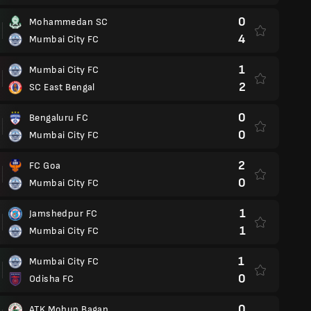
0
Mohammedan SC
4
Mumbai City FC
1
Mumbai City FC
2
SC East Bengal
0
Bengaluru FC
0
Mumbai City FC
2
FC Goa
0
Mumbai City FC
1
Jamshedpur FC
1
Mumbai City FC
1
Mumbai City FC
0
Odisha FC
0
ATK Mohun Bagan