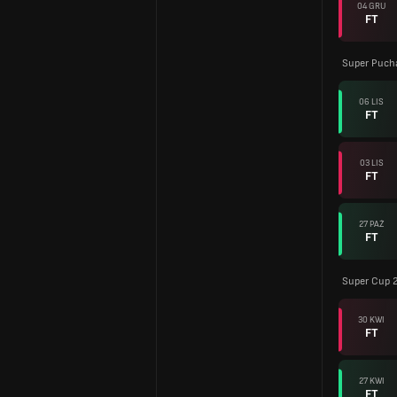
04 GRU
FT
Super Puch
06 LIS
FT
03 LIS
FT
27 PAŹ
FT
Super Cup 
30 KWI
FT
27 KWI
FT