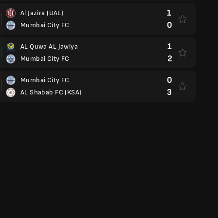
1
Al Jazira (UAE)
0
Mumbai City FC
1
AL Quwa AL Jawiya
2
Mumbai City FC
0
Mumbai City FC
3
AL Shabab FC (KSA)