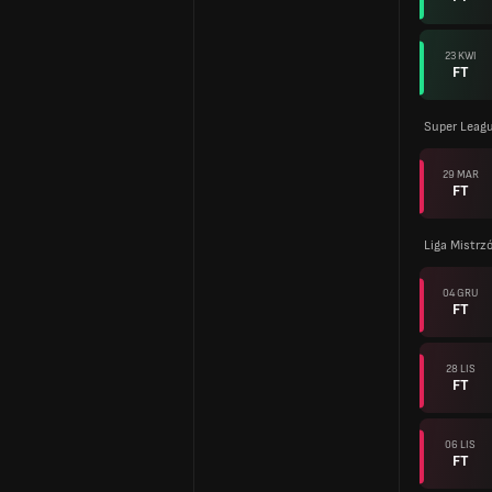
23 KWI
FT
Super Leagu
29 MAR
FT
Liga Mistrz
04 GRU
FT
28 LIS
FT
06 LIS
FT