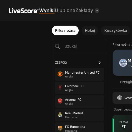
Wyniki
Ulubione
Zakłady
Piłka nożna
Hokej
Koszykówka
Piłka nożna
M
ZESPOŁY
In
Manchester United FC
Anglia
Przegl
Liverpool FC
Anglia
Wsz
Arsenal FC
Anglia
Super Leag
Real Madryt
Hiszpania
21 MAJ
FT
FC Barcelona
Hiszpania