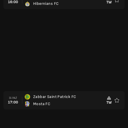
16:00
TW
Hibernians FC
Ulubio
Zabbar Saint Patrick FC
31 PAŹ
17:00
TW
Mosta FC
Ulubio