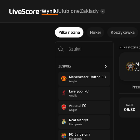
Wyniki
Ulubione
Zakłady
Piłka nożna
Hokej
Koszykówka
Piłka nożna
M
ZESPOŁY
Au
Manchester United FC
Anglia
Prze
Liverpool FC
Anglia
14 SIE
Arsenal FC
09:30
Anglia
Real Madryt
Hiszpania
FC Barcelona
Hiszpania