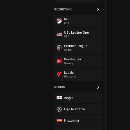
ROZGRYWKI
MLS
USA
USL League One
USA
Premier League
Anglia
Bundesliga
Niemcy
LaLiga
Hiszpania
REGION
Anglia
Liga Mistrzów
Hiszpania