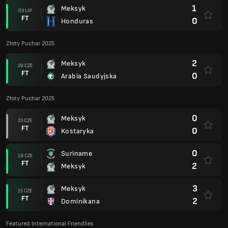
1
Meksyk
03 LIP
FT
0
Honduras
Złoty Puchar 2025
2
Meksyk
29 CZE
FT
0
Arabia Saudyjska
Złoty Puchar 2025
0
Meksyk
23 CZE
FT
0
Kostaryka
0
Suriname
19 CZE
FT
2
Meksyk
3
Meksyk
15 CZE
FT
2
Dominikana
Featured International Friendlies