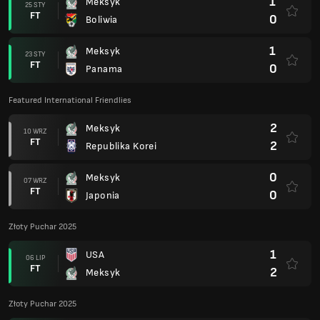
1
Meksyk
25 STY
FT
0
Boliwia
1
Meksyk
23 STY
FT
0
Panama
Featured International Friendlies
2
Meksyk
10 WRZ
FT
2
Republika Korei
0
Meksyk
07 WRZ
FT
0
Japonia
Złoty Puchar 2025
1
USA
06 LIP
FT
2
Meksyk
Złoty Puchar 2025