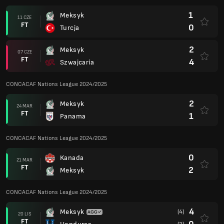
1
Meksyk
11 CZE
FT
0
Turcja
2
Meksyk
07 CZE
FT
4
Szwajcaria
CONCACAF Nations League 2024/2025
2
Meksyk
24 MAR
FT
1
Panama
CONCACAF Nations League 2024/2025
0
Kanada
21 MAR
FT
2
Meksyk
CONCACAF Nations League 2024/2025
4
Meksyk
(4)
20 LIS
FT