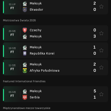
2
Meksyk
01 LIP
FT
0
Ekwador
Mistrzostwa Świata 2026
0
Czechy
25 CZE
FT
3
Meksyk
1
Meksyk
19 CZE
FT
0
Republika Korei
2
Meksyk
11 CZE
FT
0
Afryka Południowa
Featured International Friendlies
5
Meksyk
05 CZE
FT
1
Serbia
Międzynarodowe mecze towarzyskie