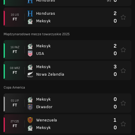
0
Honduras
(2)
2
Honduras
16 LIS
FT
0
Meksyk
Międzynarodowe mecze towarzyskie 2025
2
Meksyk
16 PAŹ
FT
0
USA
3
Meksyk
08 WRZ
FT
0
Nowa Zelandia
Copa America
0
Meksyk
01 LIP
FT
0
Ekwador
1
Wenezuela
27 CZE
FT
0
Meksyk