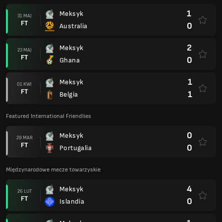
1
Meksyk
31 MAJ
FT
0
Australia
2
Meksyk
23 MAJ
FT
0
Ghana
1
Meksyk
01 KWI
FT
1
Belgia
Featured International Friendlies
0
Meksyk
29 MAR
FT
0
Portugalia
Międzynarodowe mecze towarzyskie
4
Meksyk
26 LUT
FT
0
Islandia