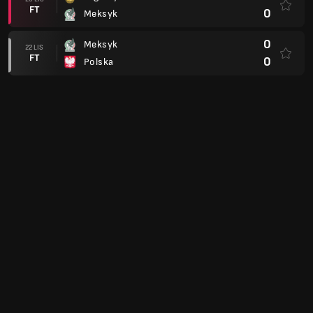
FT
0
Meksyk
0
Meksyk
22 LIS
FT
0
Polska