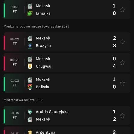
1
Meksyk
23 CZE
FT
0
Jamajka
Międzynarodowe mecze towarzyskie 2025
2
Meksyk
09 CZE
FT
3
Brazylia
0
Meksyk
06 CZE
FT
4
Urugwaj
1
Meksyk
01 CZE
FT
0
Boliwia
Mistrzostwa Świata 2022
1
Arabia Saudyjska
30 LIS
FT
2
Meksyk
2
Argentyna
26 LIS