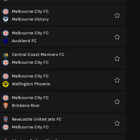
Melbourne City FC
Melbourne Victory
Ulubione
Melbourne City FC
Auckland FC
Ulubione
Central Coast Mariners FC
Melbourne City FC
Ulubione
Melbourne City FC
Wellington Phoenix
Ulubione
Melbourne City FC
Brisbane Roar
Ulubione
Newcastle United Jets FC
Melbourne City FC
Ulubione