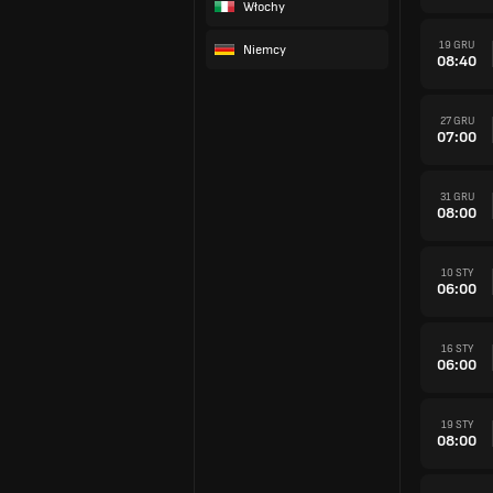
Włochy
19 GRU
Niemcy
08:40
27 GRU
07:00
31 GRU
08:00
10 STY
06:00
16 STY
06:00
19 STY
08:00