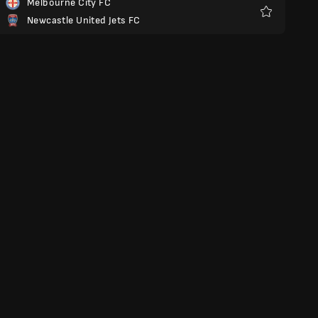
Melbourne City FC
Newcastle United Jets FC
Ulubione