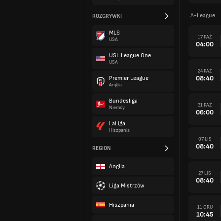
A-League
ROZGRYWKI
MLS
17 PAŹ
USA
04:00
USL League One
USA
24 PAŹ
08:40
Premier League
Anglia
Bundesliga
31 PAŹ
Niemcy
06:00
LaLiga
Hiszpania
07 LIS
08:40
REGION
Anglia
27 LIS
08:40
Liga Mistrzów
Hiszpania
11 GRU
10:45