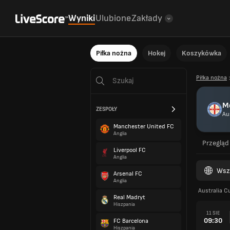
Wyniki
Ulubione
Zakłady
Piłka nożna
Hokej
Koszykówka
Piłka nożna
Me
ZESPOŁY
Au
Manchester United FC
Anglia
Przegląd
Liverpool FC
Anglia
Wsz
Arsenal FC
Anglia
Australia C
Real Madryt
Hiszpania
11 SIE
09:30
FC Barcelona
Hiszpania