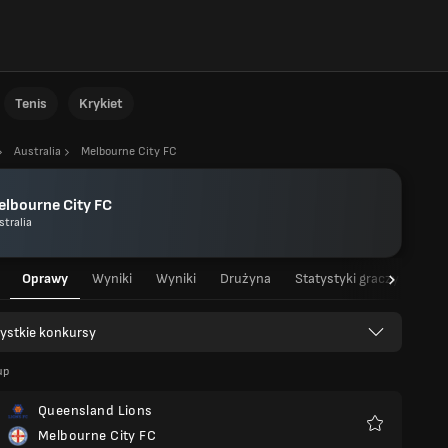
Tenis
Krykiet
Australia
Melbourne City FC
lbourne City FC
stralia
Oprawy
Wyniki
Wyniki
Drużyna
Statystyki graczy
Sta
ystkie konkursy
up
Queensland Lions
Melbourne City FC
Ulubione