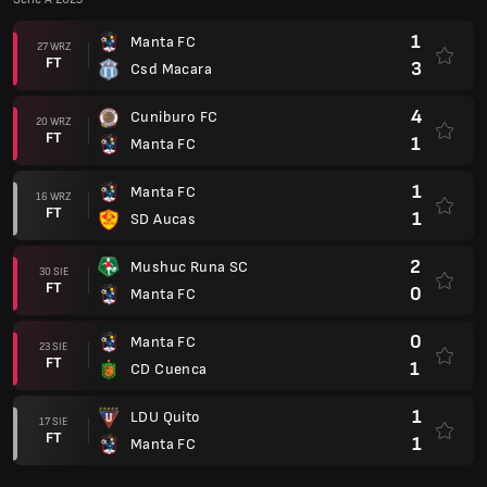
1
Manta FC
27 WRZ
FT
3
Csd Macara
4
Cuniburo FC
20 WRZ
FT
1
Manta FC
1
Manta FC
16 WRZ
FT
1
SD Aucas
2
Mushuc Runa SC
30 SIE
FT
0
Manta FC
0
Manta FC
23 SIE
FT
1
CD Cuenca
1
LDU Quito
17 SIE
FT
1
Manta FC