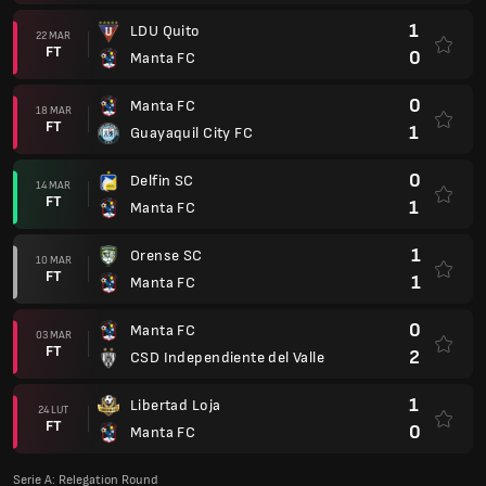
1
LDU Quito
22 MAR
FT
0
Manta FC
0
Manta FC
18 MAR
FT
1
Guayaquil City FC
0
Delfin SC
14 MAR
FT
1
Manta FC
1
Orense SC
10 MAR
FT
1
Manta FC
0
Manta FC
03 MAR
FT
2
CSD Independiente del Valle
1
Libertad Loja
24 LUT
FT
0
Manta FC
Serie A: Relegation Round