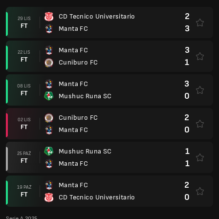
2
CD Tecnico Universitario
29 LIS
FT
3
Manta FC
3
Manta FC
22 LIS
FT
1
Cuniburo FC
3
Manta FC
08 LIS
FT
0
Mushuc Runa SC
2
Cuniburo FC
02 LIS
FT
0
Manta FC
1
Mushuc Runa SC
25 PAŹ
FT
1
Manta FC
2
Manta FC
19 PAŹ
FT
0
CD Tecnico Universitario
Serie A 2025