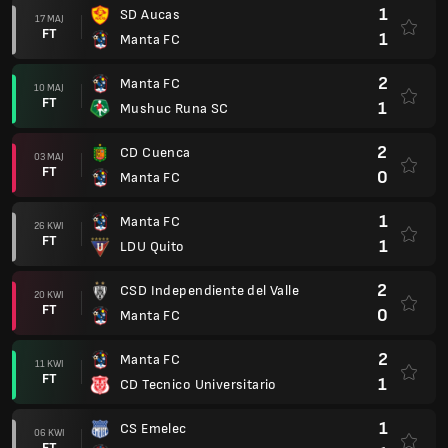
1
SD Aucas
17 MAJ
FT
1
Manta FC
2
Manta FC
10 MAJ
FT
1
Mushuc Runa SC
2
CD Cuenca
03 MAJ
FT
0
Manta FC
1
Manta FC
26 KWI
FT
1
LDU Quito
2
CSD Independiente del Valle
20 KWI
FT
0
Manta FC
2
Manta FC
11 KWI
FT
1
CD Tecnico Universitario
1
CS Emelec
06 KWI
FT