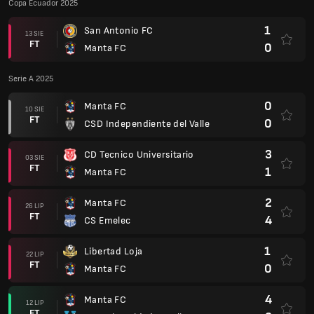
Copa Ecuador 2025
1
San Antonio FC
13 SIE
FT
0
Manta FC
Serie A 2025
0
Manta FC
10 SIE
FT
0
CSD Independiente del Valle
3
CD Tecnico Universitario
03 SIE
FT
1
Manta FC
2
Manta FC
26 LIP
FT
4
CS Emelec
1
Libertad Loja
22 LIP
FT
0
Manta FC
4
Manta FC
12 LIP
FT