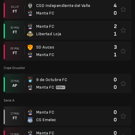
4
CSD Independiente del Valle
04 LIP
FT
0
Manta FC
2
Manta FC
30 MAJ
FT
1
Libertad Loja
3
SD Aucas
26 MAJ
FT
1
Manta FC
Copa Ecuador
0
9 de Octubre FC
22 MAJ
AP
0
Manta FC
Serie A
0
Manta FC
17 MAJ
FT
0
CS Emelec
0
Manta FC
10 MAJ