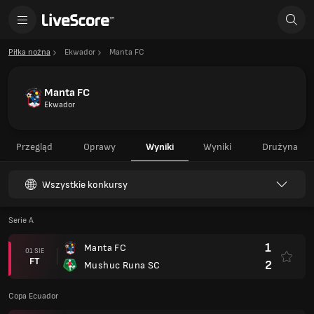
Piłka nożna
Ekwador
Manta FC
Manta FC
Ekwador
Przegląd
Oprawy
Wyniki
Wyniki
Drużyna
Wszystkie konkursy
Serie A
1
Manta FC
01 SIE
FT
2
Mushuc Runa SC
Copa Ecuador