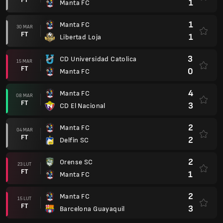
1
Manta FC
1
Manta FC
30 MAR
FT
1
Libertad Loja
3
CD Universidad Catolica
15 MAR
FT
0
Manta FC
4
Manta FC
08 MAR
FT
3
CD El Nacional
2
Manta FC
04 MAR
FT
2
Delfin SC
2
Orense SC
23 LUT
FT
1
Manta FC
2
Manta FC
15 LUT
FT
3
Barcelona Guayaquil