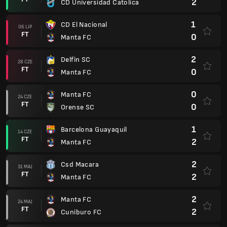
2
CD Universidad Catolica
1
CD El Nacional
06 LIP
FT
0
Manta FC
2
Delfin SC
28 CZE
FT
0
Manta FC
0
Manta FC
24 CZE
FT
0
Orense SC
1
Barcelona Guayaquil
14 CZE
FT
2
Manta FC
2
Csd Macara
31 MAJ
FT
2
Manta FC
2
Manta FC
24 MAJ
FT
2
Cuniburo FC