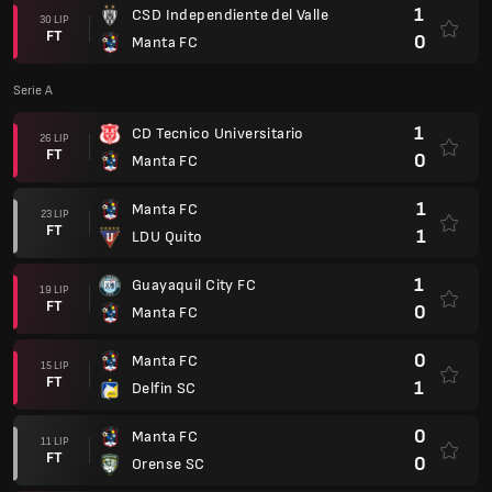
1
CSD Independiente del Valle
30 LIP
FT
0
Manta FC
Serie A
1
CD Tecnico Universitario
26 LIP
FT
0
Manta FC
1
Manta FC
23 LIP
FT
1
LDU Quito
1
Guayaquil City FC
19 LIP
FT
0
Manta FC
0
Manta FC
15 LIP
FT
1
Delfin SC
0
Manta FC
11 LIP
FT
0
Orense SC