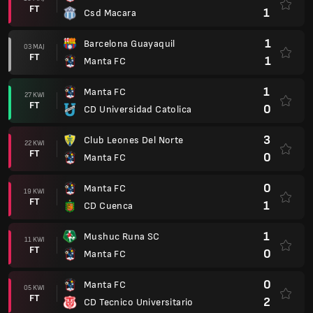
FT
1
Csd Macara
1
Barcelona Guayaquil
03 MAJ
FT
1
Manta FC
1
Manta FC
27 KWI
FT
0
CD Universidad Catolica
3
Club Leones Del Norte
22 KWI
FT
0
Manta FC
0
Manta FC
19 KWI
FT
1
CD Cuenca
1
Mushuc Runa SC
11 KWI
FT
0
Manta FC
0
Manta FC
05 KWI
FT
2
CD Tecnico Universitario