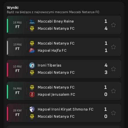
Wyniki
Bądź na bieżąco z najnowszymi meczami Maccabi Netanya FC
1
Maccabi Bney Reine
18 MAJ
FT
4
Maccabi Netanya FC
1
Maccabi Netanya FC
13 MAJ
FT
1
Hapoel Hajfa FC
4
Ironi Tiberias
10 MAJ
FT
3
Maccabi Netanya FC
1
Maccabi Netanya FC
04 MAJ
FT
0
Hapoel Jerusalem FC
1
Hapoel Ironi Kiryat Shmona FC
29 KWI
FT
0
Maccabi Netanya FC