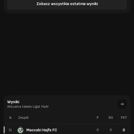
Zobacz wszystkie ostatnie wyniki
Wyniki
Aktualna tabela Ligat HaAl
#
Zespół
P
RG
PKT
Maccabi Hajfa FC
0
11
0
0