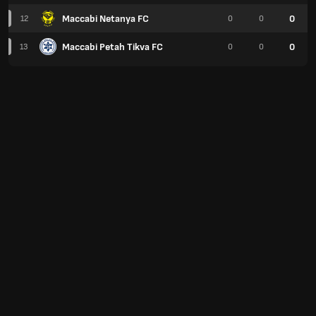
Maccabi Netanya FC
0
12
0
0
Maccabi Petah Tikva FC
0
13
0
0