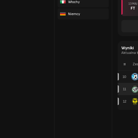
Włochy
13 MAJ
FT
Niemcy
Wyniki
Aktualna t
#
Zes
10
11
12