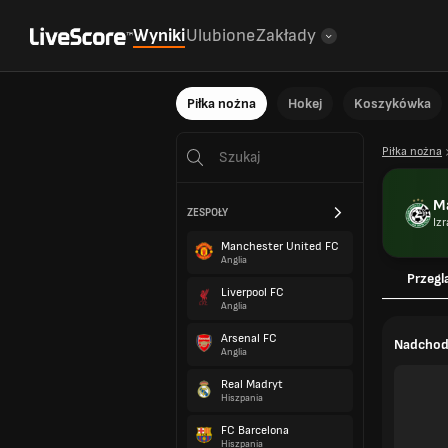
Wyniki
Ulubione
Zakłady
Piłka nożna
Hokej
Koszykówka
Piłka nożna
Ma
ZESPOŁY
Izr
Manchester United FC
Anglia
Przegl
Liverpool FC
Anglia
Arsenal FC
Nadchod
Anglia
Real Madryt
Hiszpania
FC Barcelona
Hiszpania