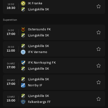
IK Franke
19 SIE
16:30
Ljungskille SK
Ulubio
Superettan
Ostersunds FK
24 SIE
17:00
Ljungskille SK
Ulubio
Ljungskille SK
29 SIE
11:00
IFK Varnamo
Ulubio
IFK Norrkoping FK
04 WRZ
17:00
Ljungskille SK
Ulubio
Ljungskille SK
09 WRZ
17:00
Norrby IF
Ulubio
Ljungskille SK
13 WRZ
15:00
Falkenbergs FF
Ulubio