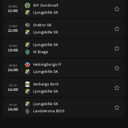
GIF Sundsvall
20 WRZ
11:00
Ljungskille SK
Ulubio
Orebro SK
11 PAŹ
11:00
Ljungskille SK
Ulubio
Ljungskille SK
18 PAŹ
13:00
IK Brage
Ulubio
Helsingborgs IF
25 PAŹ
14:00
Ljungskille SK
Ulubio
Varbergs BoIS
01 LIS
14:00
Ljungskille SK
Ulubio
Ljungskille SK
07 LIS
14:00
Landskrona BOIS
Ulubio