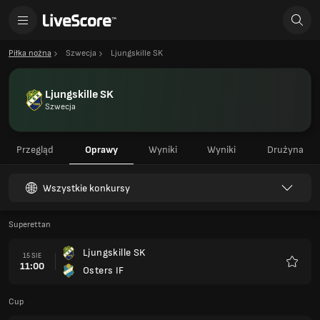
Piłka nożna
Szwecja
Ljungskille SK
Ljungskille SK
Szwecja
Przegląd
Oprawy
Wyniki
Wyniki
Drużyna
Wszystkie konkursy
Superettan
Ljungskille SK
15 SIE
11:00
Osters IF
Ulubio
Cup