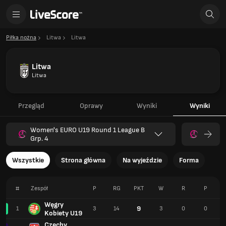
Piłka nożna
Litwa
Litwa
Litwa
Litwa
Przegląd
Oprawy
Wyniki
Wyniki
Women's EURO U19 Round 1 League B
Grp. 4
Wszystkie
Strona główna
Na wyjeździe
Forma
#
Zespół
P
RG
PKT
W
R
P
Węgry
9
1
3
14
3
0
0
Kobiety U19
Czechy