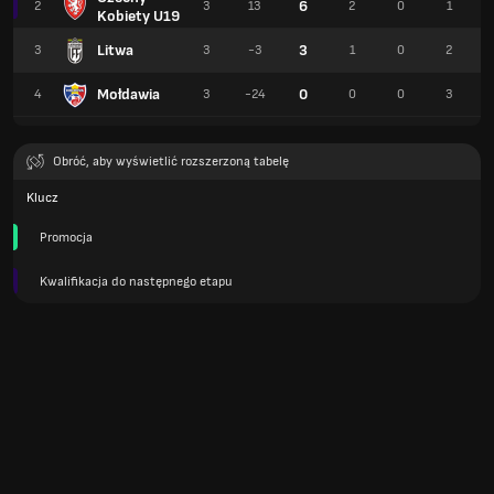
6
2
3
13
2
0
1
Kobiety U19
Litwa
3
3
3
-3
1
0
2
Mołdawia
0
4
3
-24
0
0
3
Obróć, aby wyświetlić rozszerzoną tabelę
Klucz
Promocja
Kwalifikacja do następnego etapu