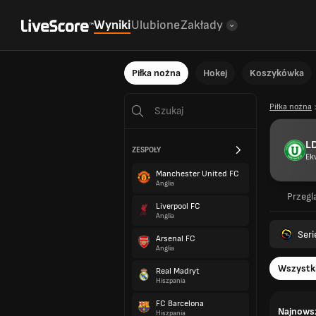
Wyniki
Ulubione
Zakłady
Piłka nożna
Hokej
Koszykówka
Piłka nożna
LD
ZESPOŁY
Ek
Manchester United FC
Anglia
Przegl
Liverpool FC
Anglia
Seri
Arsenal FC
Anglia
Wszystk
Real Madryt
Hiszpania
FC Barcelona
Najnowsz
Hiszpania