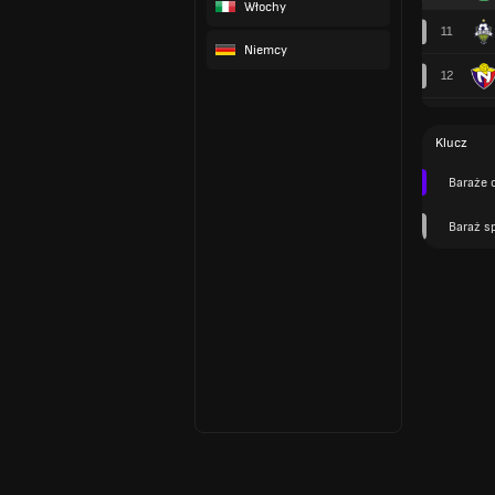
Włochy
11
Niemcy
12
Klucz
Baraże 
Baraż s