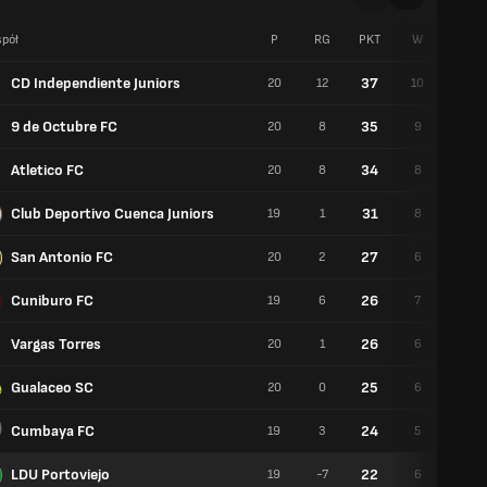
pół
P
RG
PKT
W
R
CD Independiente Juniors
37
20
12
10
7
9 de Octubre FC
35
20
8
9
8
Atletico FC
34
20
8
8
10
Club Deportivo Cuenca Juniors
31
19
1
8
7
San Antonio FC
27
20
2
6
9
Cuniburo FC
26
19
6
7
5
Vargas Torres
26
20
1
6
8
Gualaceo SC
25
20
0
6
7
Cumbaya FC
24
19
3
5
9
LDU Portoviejo
22
19
-7
6
4