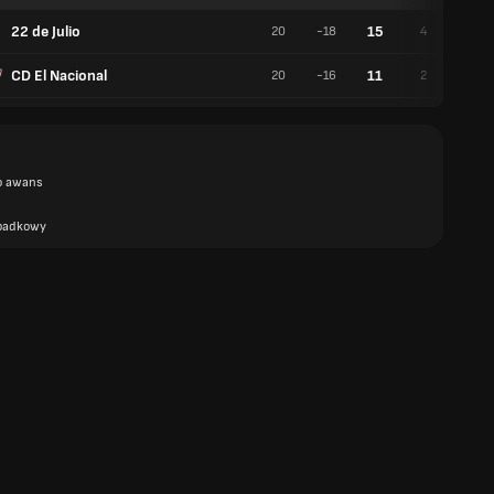
22 de Julio
15
20
-18
4
3
CD El Nacional
11
20
-16
2
5
o awans
padkowy