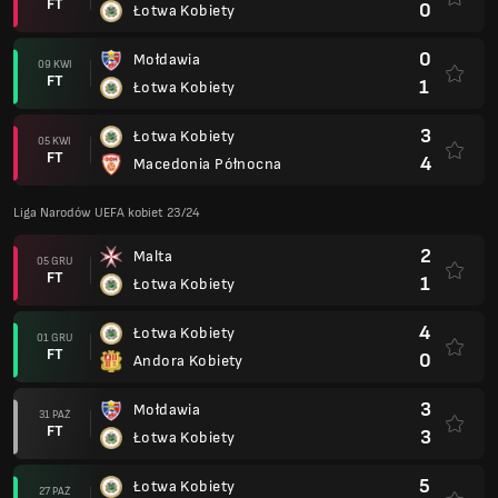
FT
0
Łotwa Kobiety
0
Mołdawia
09 KWI
FT
1
Łotwa Kobiety
3
Łotwa Kobiety
05 KWI
FT
4
Macedonia Północna
Liga Narodów UEFA kobiet 23/24
2
Malta
05 GRU
FT
1
Łotwa Kobiety
4
Łotwa Kobiety
01 GRU
FT
0
Andora Kobiety
3
Mołdawia
31 PAŹ
FT
3
Łotwa Kobiety
5
Łotwa Kobiety
27 PAŹ