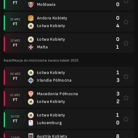
FT
0
Mołdawia
0
Andora Kobiety
26 WRZ
FT
4
Łotwa Kobiety
0
Łotwa Kobiety
22 WRZ
FT
1
Malta
Kwalifikacje do mistrzostw świata kobiet 2023
1
Łotwa Kobiety
06 WRZ
FT
3
Irlandia Północna
3
Macedonia Północna
01 WRZ
FT
2
Łotwa Kobiety
1
Łotwa Kobiety
24 CZE
FT
0
Luksemburg
8
Austria Kobiety
12 KWI