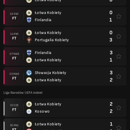
0
Łotwa Kobiety
18 KWI
FT
1
Finlandia
0
Łotwa Kobiety
14 KWI
FT
3
Portugalia Kobiety
3
Finlandia
07 MAR
FT
1
Łotwa Kobiety
3
Słowacja Kobiety
03 MAR
FT
2
Łotwa Kobiety
Liga Narodów UEFA kobiet
2
Łotwa Kobiety
03 CZE
FT
2
Kosowo
1
Łotwa Kobiety
30 MAJ
FT