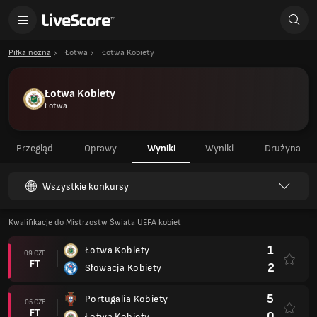
Piłka nożna
Łotwa
Łotwa Kobiety
Łotwa Kobiety
Łotwa
Przegląd
Oprawy
Wyniki
Wyniki
Drużyna
Wszystkie konkursy
Kwalifikacje do Mistrzostw Świata UEFA kobiet
1
Łotwa Kobiety
09 CZE
FT
2
Słowacja Kobiety
5
Portugalia Kobiety
05 CZE
FT
0
Łotwa Kobiety