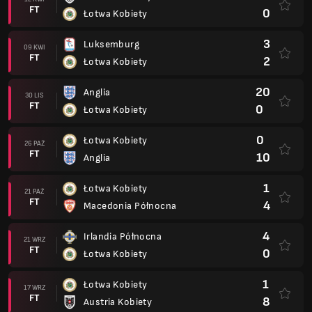
FT
0
Łotwa Kobiety
3
Luksemburg
09 KWI
FT
2
Łotwa Kobiety
20
Anglia
30 LIS
FT
0
Łotwa Kobiety
0
Łotwa Kobiety
26 PAŹ
FT
10
Anglia
1
Łotwa Kobiety
21 PAŹ
FT
4
Macedonia Północna
4
Irlandia Północna
21 WRZ
FT
0
Łotwa Kobiety
1
Łotwa Kobiety
17 WRZ
FT
8
Austria Kobiety