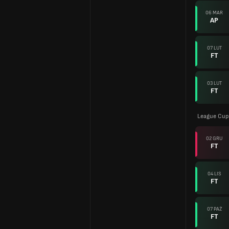
06 MAR
AP
07 LUT
FT
03 LUT
FT
League Cup
02 GRU
FT
04 LIS
FT
07 PAŹ
FT