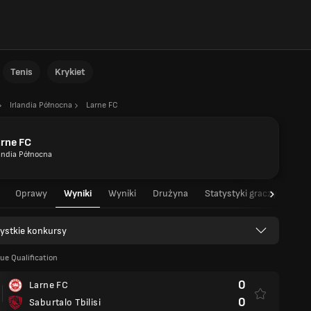
Tenis
Krykiet
Irlandia Północna
Larne FC
rne FC
landia Północna
Oprawy
Wyniki
Wyniki
Drużyna
Statystyki graczy
Sta
ystkie konkursy
ue Qualification
0
Larne FC
0
Saburtalo Tbilisi