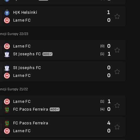
1
HJK Helsinki
0
Larne FC
encji Europy 22/23
0
Larne FC
(0)
1
St Josephs FC
(1)
0
St Josephs FC
0
Larne FC
encji Europy 21/22
1
Larne FC
(1)
0
FC Pacos Ferreira
(4)
4
FC Pacos Ferreira
0
Larne FC