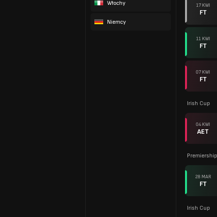
Włochy
17 KWI
FT
Niemcy
11 KWI
FT
07 KWI
FT
Irish Cup
04 KWI
AET
Premiershi
28 MAR
FT
Irish Cup