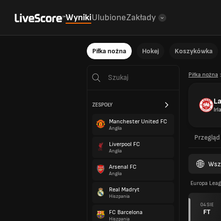
Wyniki
Ulubione
Zakłady
Piłka nożna
Hokej
Koszykówka
Piłka nożna
La
ZESPOŁY
Ir
Manchester United FC
Anglia
Przegląd
Liverpool FC
Anglia
Wsz
Arsenal FC
Anglia
Europa Leag
Real Madryt
Hiszpania
04 SIE
FT
FC Barcelona
Hiszpania