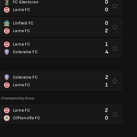
0
FC Glentoran
0
Larne FC
0
Linfield FC
2
Larne FC
1
Larne FC
4
Coleraine FC
2
Coleraine FC
1
Larne FC
p Championship Group
2
Larne FC
0
Cliftonville FC