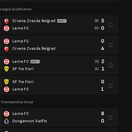
eague Qualification
5
Crvena Zvezda Belgrad
(9)
0
Larne FC
(0)
0
Larne FC
4
Crvena Zvezda Belgrad
2
Larne FC
(3)
1
SP Tre Fiori
(1)
0
SP Tre Fiori
1
Larne FC
p Championship Group
8
Larne FC
0
Dungannon Swifts