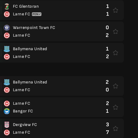
1
FC Glentoran
1
Larne FC
0
Warrenpoint Town FC
2
Larne FC
1
Ballymena United
2
Larne FC
2
Ballymena United
0
Larne FC
2
Larne FC
1
Bangor FC
3
Dergview FC
7
Larne FC