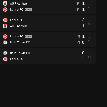
1
AGF Aarhus
(2)
1
Larne FC
(3)
2
Larne FC
1
AGF Aarhus
1
Larne FC
(2)
0
Bala Town FC
(0)
0
Bala Town FC
1
Larne FC