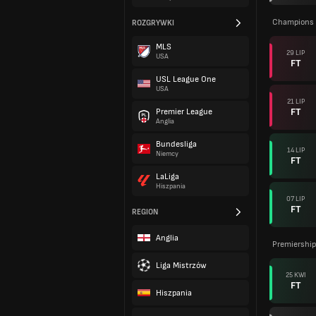
Champions L
ROZGRYWKI
MLS
29 LIP
USA
FT
USL League One
USA
21 LIP
FT
Premier League
Anglia
Bundesliga
14 LIP
Niemcy
FT
LaLiga
Hiszpania
07 LIP
FT
REGION
Anglia
Premiershi
Liga Mistrzów
25 KWI
FT
Hiszpania