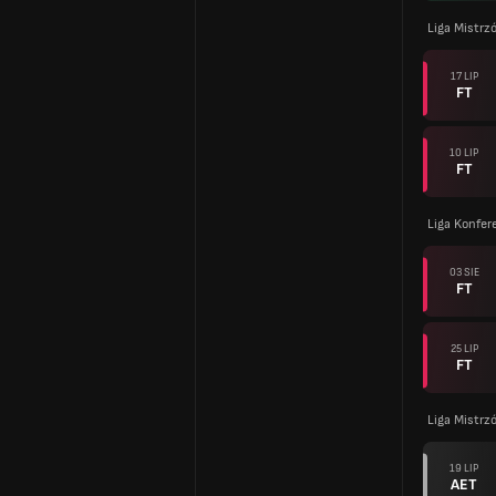
Liga Mistrz
17 LIP
FT
10 LIP
FT
Liga Konfer
03 SIE
FT
25 LIP
FT
Liga Mistrz
19 LIP
AET