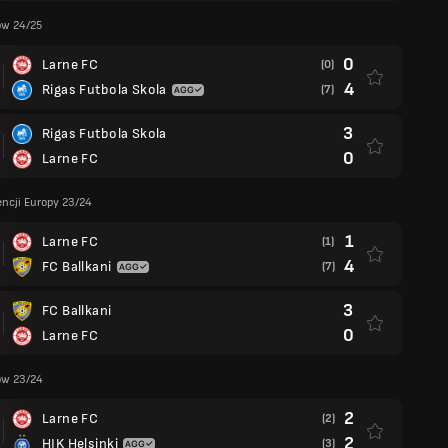
ów 24/25
0
Larne FC
(0)
4
Rigas Futbola Skola
(7)
3
Rigas Futbola Skola
0
Larne FC
encji Europy 23/24
1
Larne FC
(1)
4
FC Ballkani
(7)
3
FC Ballkani
0
Larne FC
ów 23/24
2
Larne FC
(2)
2
HJK Helsinki
(3)