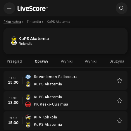
Piłka nożna
Finlandia
KuPS Akatemia
KuPS Akatemia
Finlandia
Przegląd
Oprawy
Wyniki
Wyniki
Drużyna
Rovaniemen Palloseura
11 SIE
15:30
KuPS Akatemia
Ulubio
KuPS Akatemia
16 SIE
13:00
PK Keski-Uusimaa
Ulubio
KPV Kokkola
21 SIE
15:30
KuPS Akatemia
Ulubio