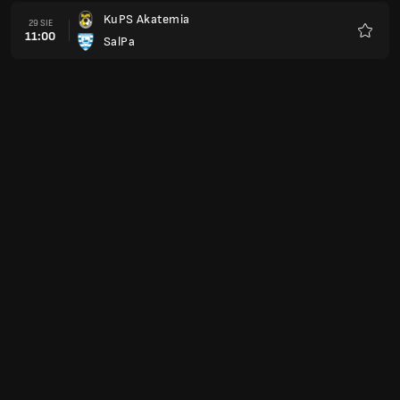
KuPS Akatemia
29 SIE
11:00
SalPa
Ulubio